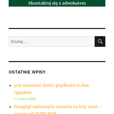
Skontaktuj się z adwokatem
SZU
Szukaj:
OSTATNIE WPISY
509 naruszeń limitu prędkości w dwa
tygodnie
17 marca 2026
Przegląd wybranych oszustw za luty 2026 –
ucz się od CSIRT KNF