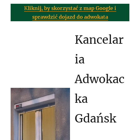
K
liknij, by skorzystać z map Google i
sprawdzić dojazd
do adwokata
Kancelar
ia
Adwokac
ka
Gdańsk