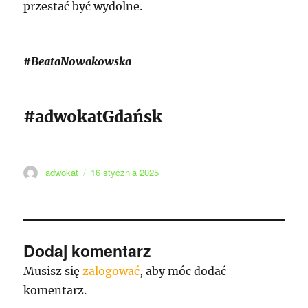
przestać być wydolne.
#BeataNowakowska
#adwokatGdańsk
Autor
Data
adwokat
16 stycznia 2025
publikacji
Dodaj komentarz
Musisz się
zalogować
, aby móc dodać
komentarz.