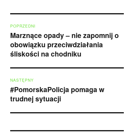
Nawigacja
POPRZEDNI
wpisu
Marznące opady – nie zapomnij o
Poprzedni
obowiązku przeciwdziałania
wpis:
śliskości na chodniku
NASTĘPNY
#PomorskaPolicja pomaga w
Następny
trudnej sytuacji
wpis: