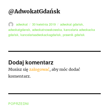
@AdwokatGdańsk
Autor
Data
Tagi
adwokat
30 kwietnia 2019
adwokat gdańsk
,
publikacji
adwokatgdansk
,
adwokatnowakowska
,
kancelaria adwokacka
gdańsk
,
kancelariaadwokackagdańsk
,
prawnik gdańsk
Dodaj komentarz
Musisz się
zalogować
, aby móc dodać
komentarz.
Nawigacja
POPRZEDNI