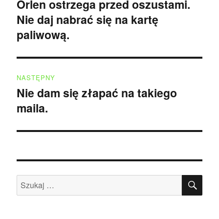
wpisu
Orlen ostrzega przed oszustami.
Poprzedni
Nie daj nabrać się na kartę
wpis:
paliwową.
NASTĘPNY
Nie dam się złapać na takiego
Następny
maila.
wpis:
SZU
Szukaj: