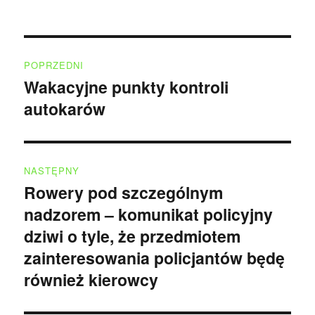
Nawigacja
POPRZEDNI
wpisu
Wakacyjne punkty kontroli
Poprzedni
autokarów
wpis:
NASTĘPNY
Rowery pod szczególnym
Następny
nadzorem – komunikat policyjny
wpis:
dziwi o tyle, że przedmiotem
zainteresowania policjantów będę
również kierowcy