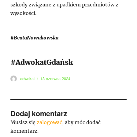
szkody związane z upadkiem przedmiotów z
wysokości.
#BeataNowakowska
#AdwokatGdańsk
Autor
Data
adwokat
13 czerwca 2024
publikacji
Dodaj komentarz
Musisz się
zalogować
, aby móc dodać
komentarz.