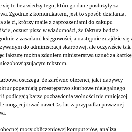
e się to bez wiedzy tego, którego dane posłużyły za
wa. Zgodnie z komunikatem, jest to sposób działania,
 się ci, którzy maile z zaproszeniami do zakupu
iście, oszust pisze w wiadomości, że faktura będzie
odnie z zasadami księgowości, a następnie znajdzie się 
azywanym do administracji skarbowej, ale oczywiście tak
więc fakturę można zdaniem ministerstwa uznać za kartkę
iezobowiązującym tekstem.
arbowa ostrzega, że zarówno oferenci, jak i nabywcy
faktur popełniają przestępstwo skarbowe nielegalnego
 i podlegają karze pozbawienia wolności nie mniejszej
 ale mogącej trwać nawet 25 lat w przypadku poważnej
wa.
 obecnej mocy obliczeniowej komputerów, analiza