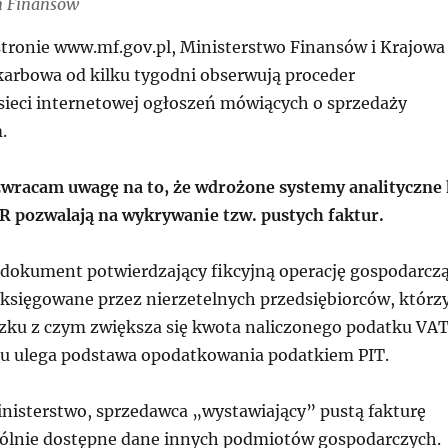
m Finansów
stronie www.mf.gov.pl, Ministerstwo Finansów i Krajowa
karbowa od kilku tygodni obserwują proceder
sieci internetowej ogłoszeń mówiących o sprzedaży
.
wracam uwagę na to, że wdrożone systemy analityczne
R pozwalają na wykrywanie tzw. pustych faktur.
o dokument potwierdzający fikcyjną operację gospodarczą
ą księgowane przez nierzetelnych przedsiębiorców, którz
iązku z czym zwiększa się kwota naliczonego podatku VAT
iu ulega podstawa opodatkowania podatkiem PIT.
inisterstwo, sprzedawca „wystawiający” pustą fakturę
ólnie dostępne dane innych podmiotów gospodarczych.