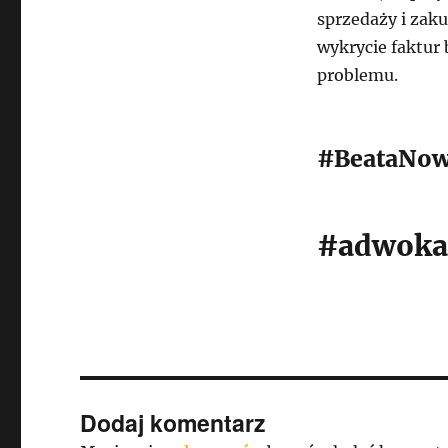
sprzedaży i zak
wykrycie faktur
problemu.
#BeataNo
#adwoka
Dodaj komentarz