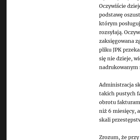
Oczywiście dziej
podstawę oszust
którym posługują
rozsyłają. Oczyw
zaksięgowana zg
pliku JPK przek
się nie dzieje, 
nadrukowanym n
Administracja sk
takich pustych 
obrotu fakturami
niż 6 miesięcy,
skali przestępst
Zrozum, że przy