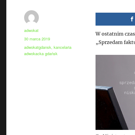
Autor
adwokat
W ostatnim cza
Data
30 marca 2019
„Sprzedam fakt
publikacji
Tagi
adwokatgdansk
,
kancelaria
adwokacka gdańsk