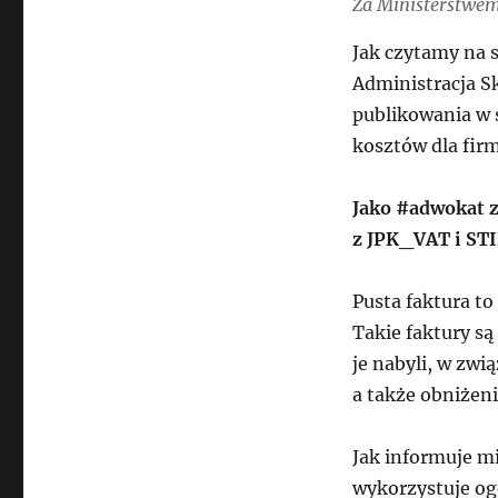
Za Ministerstwe
Jak czytamy na 
Administracja S
publikowania w 
kosztów dla firm
Jako #adwokat z
z JPK_VAT i STI
Pusta faktura t
Takie faktury s
je nabyli, w zw
a także obniżen
Jak informuje m
wykorzystuje og