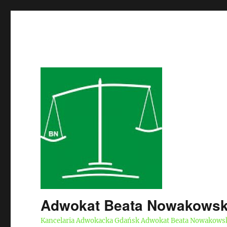
Adwokat Beata Nowakows
Kancelaria Adwokacka Gdańsk Adwokat Beata Nowakows