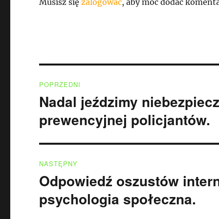
Musisz się
zalogować
, aby móc dodać komenta
Nawigacja
POPRZEDNI
wpisu
Nadal jeździmy niebezpieczn
Poprzedni
wpis:
prewencyjnej policjantów.
NASTĘPNY
Odpowiedź oszustów intern
Następny
wpis:
psychologia społeczna.