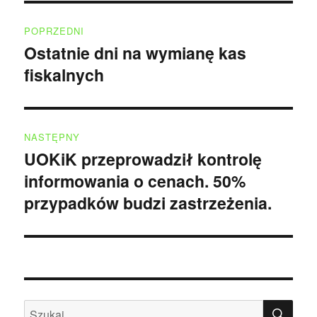
Nawigacja
POPRZEDNI
wpisu
Ostatnie dni na wymianę kas
Poprzedni
fiskalnych
wpis:
NASTĘPNY
UOKiK przeprowadził kontrolę
Następny
informowania o cenach. 50%
wpis:
przypadków budzi zastrzeżenia.
SZU
Szukaj: