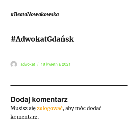
#BeataNowakowska
#AdwokatGdańsk
Autor
Data
adwokat
18 kwietnia 2021
publikacji
Dodaj komentarz
Musisz się
zalogować
, aby móc dodać
komentarz.