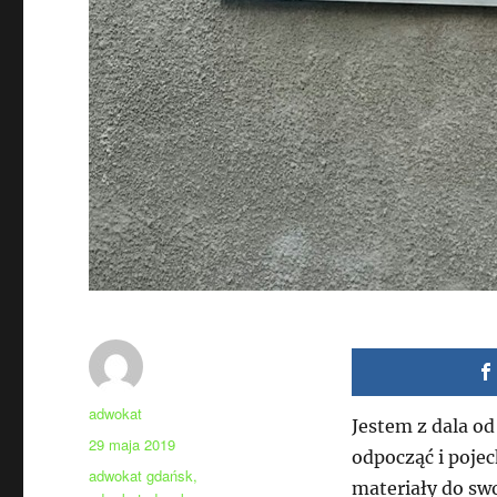
Autor
adwokat
Jestem z dala o
Data
29 maja 2019
odpocząć i poje
publikacji
Tagi
adwokat gdańsk
,
materiały do swo