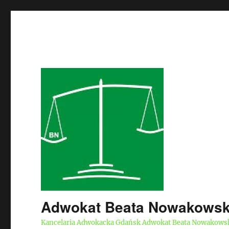
Adwokat Beata Nowakows
Kancelaria Adwokacka Gdańsk Adwokat Beata Nowakows