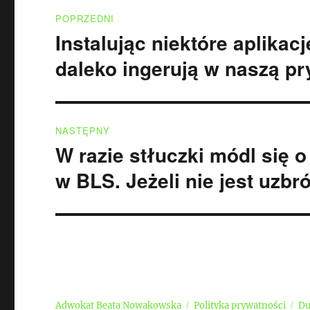
Nawigacja
POPRZEDNI
wpisu
Instalując niektóre aplikac
Poprzedni
wpis:
daleko ingerują w naszą p
NASTĘPNY
W razie stłuczki módl się o
Następny
wpis:
w BLS. Jeżeli nie jest uzbró
Adwokat Beata Nowakowska
Polityka prywatności
Du