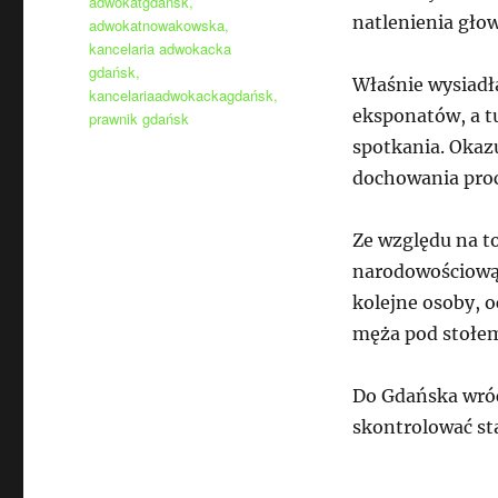
adwokatgdansk
,
natlenienia głow
adwokatnowakowska
,
kancelaria adwokacka
gdańsk
,
Właśnie wysiadł
kancelariaadwokackagdańsk
,
eksponatów, a tu
prawnik gdańsk
spotkania. Okazu
dochowania proc
Ze względu na to
narodowościową, 
kolejne osoby, 
męża pod stołem,
Do Gdańska wróc
skontrolować st