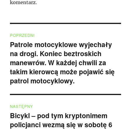
komentarz.
Nawigacja
POPRZEDNI
wpisu
Patrole motocyklowe wyjechały
Poprzedni
na drogi. Koniec beztroskich
wpis:
manewrów. W każdej chwili za
takim kierowcą może pojawić się
patrol motocyklowy.
NASTĘPNY
Bicykl – pod tym kryptonimem
Następny
policjanci wezmą się w sobotę 6
wpis: