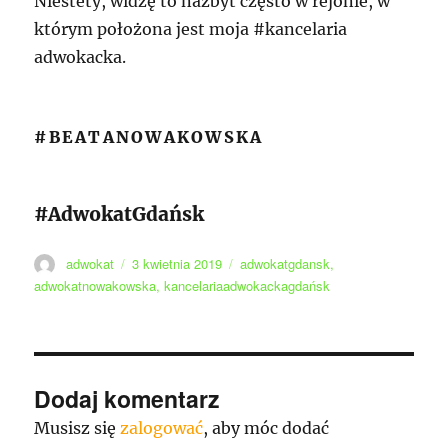
Niestety, widzę to nazbyt często w rejonie, w
którym położona jest moja #kancelaria
adwokacka.
#BEATANOWAKOWSKA
#AdwokatGdańsk
Autor
Data
Tagi
adwokat
3 kwietnia 2019
adwokatgdansk
,
publikacji
adwokatnowakowska
,
kancelariaadwokackagdańsk
Dodaj komentarz
Musisz się
zalogować
, aby móc dodać