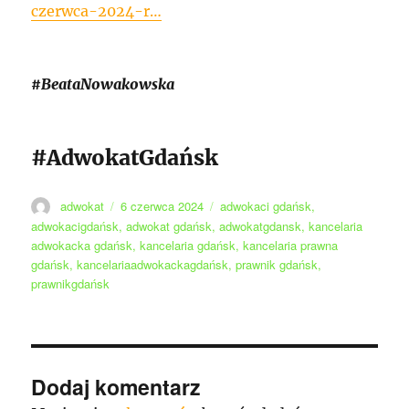
czerwca-2024-r…
#BeataNowakowska
#AdwokatGdańsk
Autor
Data
Tagi
adwokat
6 czerwca 2024
adwokaci gdańsk
,
publikacji
adwokacigdańsk
,
adwokat gdańsk
,
adwokatgdansk
,
kancelaria
adwokacka gdańsk
,
kancelaria gdańsk
,
kancelaria prawna
gdańsk
,
kancelariaadwokackagdańsk
,
prawnik gdańsk
,
prawnikgdańsk
Dodaj komentarz