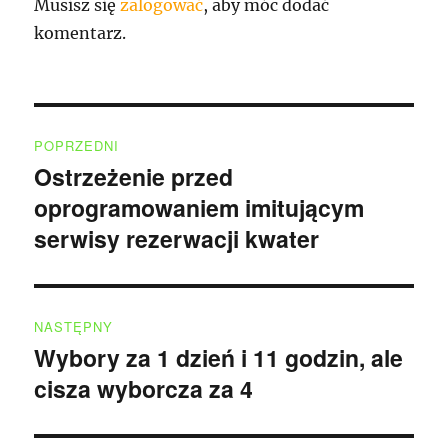
Musisz się
zalogować
, aby móc dodać
komentarz.
Nawigacja
POPRZEDNI
wpisu
Ostrzeżenie przed
Poprzedni
oprogramowaniem imitującym
wpis:
serwisy rezerwacji kwater
NASTĘPNY
Wybory za 1 dzień i 11 godzin, ale
Następny
cisza wyborcza za 4
wpis: