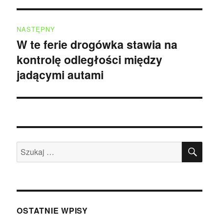
NASTĘPNY
W te ferie drogówka stawia na
Następny
kontrolę odległości między
wpis:
jadącymi autami
SZU
Szukaj:
OSTATNIE WPISY