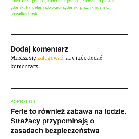
adwokacka gdańsk
,
kancelaria gdańsk
,
kancelaria prawna
gdańsk
,
kancelariaadwokackagdańsk
,
prawnik gdańsk
,
prawnikgdańsk
Dodaj komentarz
Musisz się
zalogować
, aby móc dodać
komentarz.
Nawigacja
POPRZEDNI
wpisu
Ferie to również zabawa na lodzie.
Poprzedni
Strażacy przypominają o
wpis:
zasadach bezpieczeństwa