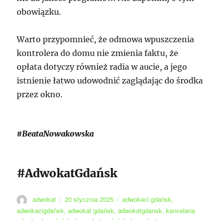
obowiązku.
Warto przypomnieć, że odmowa wpuszczenia
kontrolera do domu nie zmienia faktu, że
opłata dotyczy również radia w aucie, a jego
istnienie łatwo udowodnić zaglądając do środka
przez okno.
#BeataNowakowska
#AdwokatGdańsk
Autor
Data
Tagi
adwokat
20 stycznia 2025
adwokaci gdańsk
,
publikacji
adwokacigdańsk
,
adwokat gdańsk
,
adwokatgdansk
,
kancelaria