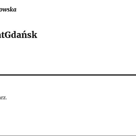
owska
tGdańsk
rz.