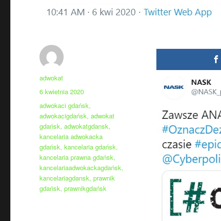
Autor
adwokat
Data
6 kwietnia 2020
publikacji
Tagi
adwokaci gdańsk
,
adwokacigdańsk
,
adwokat
gdańsk
,
adwokatgdansk
,
kancelaria adwokacka
gdańsk
,
kancelaria gdańsk
,
kancelaria prawna gdańsk
,
kancelariaadwokackagdańsk
,
kancelariagdansk
,
prawnik
gdańsk
,
prawnikgdańsk