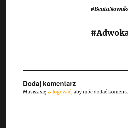
#BeataNowak
#Adwoka
Dodaj komentarz
Musisz się
zalogować
, aby móc dodać komenta