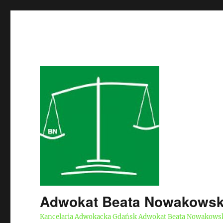
Adwokat Beata Nowakows
Kancelaria Adwokacka Gdańsk Adwokat Beata Nowakows