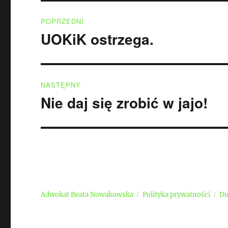
Nawigacja
POPRZEDNI
wpisu
UOKiK ostrzega.
Poprzedni
wpis:
NASTĘPNY
Nie daj się zrobić w jajo!
Następny
wpis:
Adwokat Beata Nowakowska
Polityka prywatności
Du