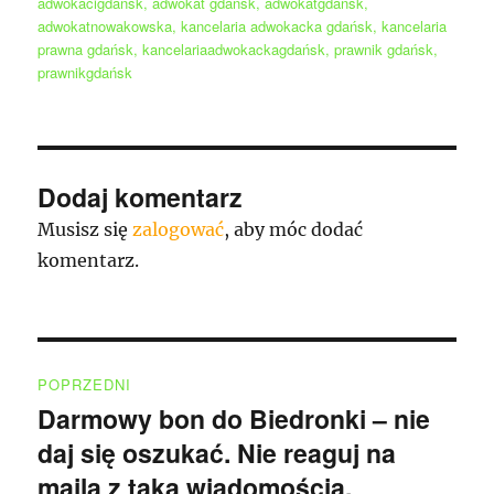
publikacji
adwokacigdańsk
,
adwokat gdańsk
,
adwokatgdansk
,
adwokatnowakowska
,
kancelaria adwokacka gdańsk
,
kancelaria
prawna gdańsk
,
kancelariaadwokackagdańsk
,
prawnik gdańsk
,
prawnikgdańsk
Dodaj komentarz
Musisz się
zalogować
, aby móc dodać
komentarz.
Nawigacja
POPRZEDNI
wpisu
Darmowy bon do Biedronki – nie
Poprzedni
daj się oszukać. Nie reaguj na
wpis:
maila z taką wiadomością.