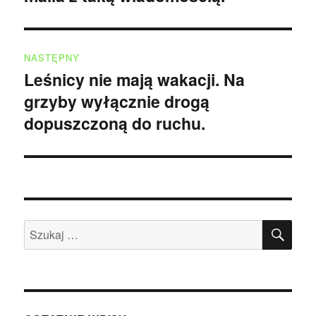
NASTĘPNY
Leśnicy nie mają wakacji. Na
Następny
grzyby wyłącznie drogą
wpis:
dopuszczoną do ruchu.
SZU
Szukaj: