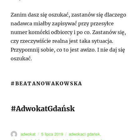
Zanim dasz się oszukać, zastanów się dlaczego
nadawca miałby zapisywać przy przesyłce
numer komórki odbiorcy i po co. Zastanów się,
czy rzeczywiście realna jest taka sytuacja.
Przypomnij sobie, co to jest awizo. I nie daj się
oszukać.
#BEATANOWAKOWSKA
#AdwokatGdańsk
Autor
Data
Tagi
adwokat
5 lipca 2019
adwokaci gdańsk
,