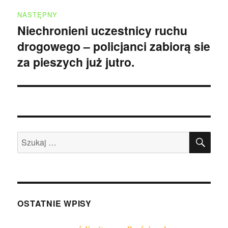
NASTĘPNY
Niechronieni uczestnicy ruchu
Następny
drogowego – policjanci zabiorą sie
wpis:
za pieszych już jutro.
SZU
Szukaj:
OSTATNIE WPISY