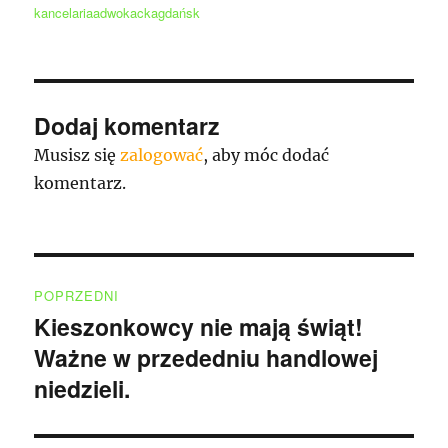
kancelariaadwokackagdańsk
Dodaj komentarz
Musisz się
zalogować
, aby móc dodać
komentarz.
Nawigacja
POPRZEDNI
wpisu
Kieszonkowcy nie mają świąt!
Poprzedni
Ważne w przededniu handlowej
wpis:
niedzieli.