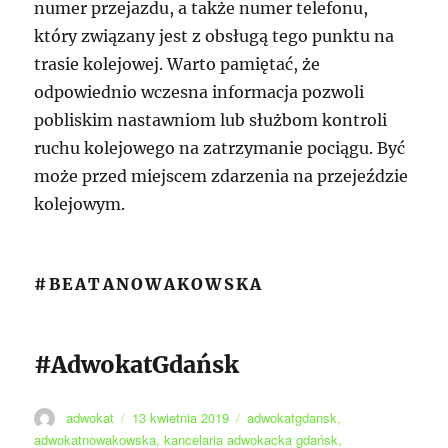
numer przejazdu, a także numer telefonu,
który związany jest z obsługą tego punktu na
trasie kolejowej. Warto pamiętać, że
odpowiednio wczesna informacja pozwoli
pobliskim nastawniom lub służbom kontroli
ruchu kolejowego na zatrzymanie pociągu. Być
może przed miejscem zdarzenia na przejeździe
kolejowym.
#BEATANOWAKOWSKA
#AdwokatGdańsk
Autor
Data
Tagi
adwokat
13 kwietnia 2019
adwokatgdansk
,
publikacji
adwokatnowakowska
,
kancelaria adwokacka gdańsk
,