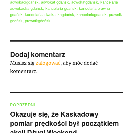
publikacji
adwokacigdańsk
,
adwokat gdańsk
,
adwokatgdansk
,
kancelaria
adwokacka gdańsk
,
kancelaria gdańsk
,
kancelaria prawna
gdańsk
,
kancelariaadwokackagdańsk
,
kancelariagdansk
,
prawnik
gdańsk
,
prawnikgdańsk
Dodaj komentarz
Musisz się
zalogować
, aby móc dodać
komentarz.
Nawigacja
POPRZEDNI
wpisu
Okazuje się, że Kaskadowy
Poprzedni
pomiar prędkości był początkiem
wpis:
akcji Długi Weekend