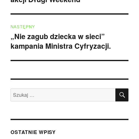
NASTĘPNY
„Nie zagub dziecka w sieci”
Następny
kampania Ministra Cyfryzacji.
wpis:
SZU
Szukaj:
OSTATNIE WPISY