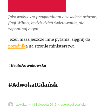
Jako #adwokat przypominam o zasadach ochrony
flagi. Mimo, że dziś dzień świętowania, nie
zapominaj o tym.
Jeżeli masz jeszcze inne pytania, sięgnij do
poradnik
a na stronie ministerstwa.
#BeataNowakowska
#AdwokatGdańsk
Autor
Data
Tagi
adwokat
11 listopada 2019
adwokaci gdańsk
,