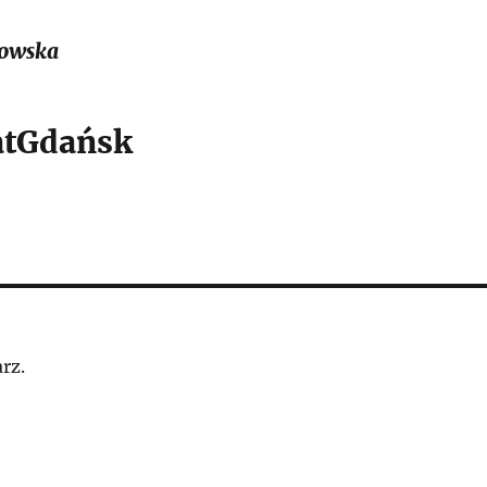
owska
tGdańsk
rz.