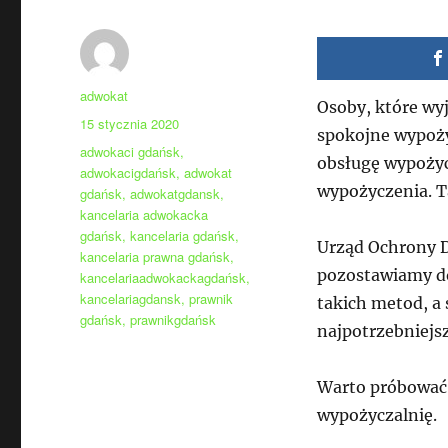
Autor
adwokat
Osoby, które wy
Data
15 stycznia 2020
spokojne wypoży
publikacji
Tagi
adwokaci gdańsk
,
obsługę wypożyc
adwokacigdańsk
,
adwokat
wypożyczenia. Ta
gdańsk
,
adwokatgdansk
,
kancelaria adwokacka
gdańsk
,
kancelaria gdańsk
,
Urząd Ochrony 
kancelaria prawna gdańsk
,
pozostawiamy d
kancelariaadwokackagdańsk
,
kancelariagdansk
,
prawnik
takich metod, a 
gdańsk
,
prawnikgdańsk
najpotrzebniejsz
Warto próbować z
wypożyczalnię.