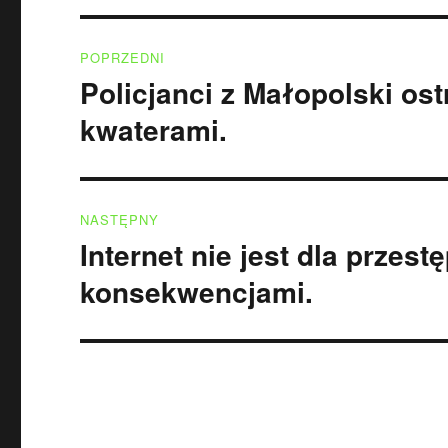
Nawigacja
POPRZEDNI
wpisu
Policjanci z Małopolski os
Poprzedni
wpis:
kwaterami.
NASTĘPNY
Internet nie jest dla przest
Następny
wpis:
konsekwencjami.