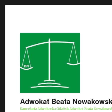
Adwokat Beata Nowakows
Kancelaria Adwokacka Gdańsk Adwokat Beata Nowakows