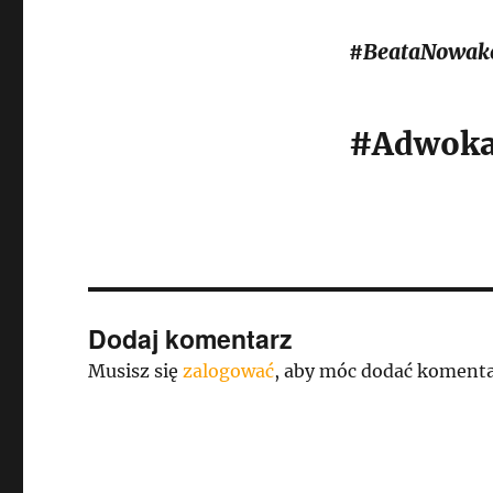
#BeataNowak
#Adwoka
Dodaj komentarz
Musisz się
zalogować
, aby móc dodać komenta