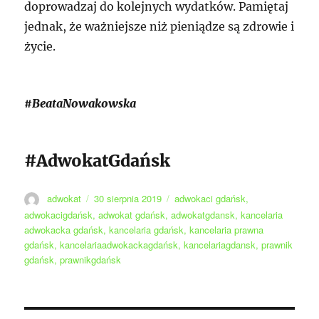
doprowadzaj do kolejnych wydatków. Pamiętaj
jednak, że ważniejsze niż pieniądze są zdrowie i
życie.
#BeataNowakowska
#AdwokatGdańsk
Autor
Data
Tagi
adwokat
30 sierpnia 2019
adwokaci gdańsk
,
publikacji
adwokacigdańsk
,
adwokat gdańsk
,
adwokatgdansk
,
kancelaria
adwokacka gdańsk
,
kancelaria gdańsk
,
kancelaria prawna
gdańsk
,
kancelariaadwokackagdańsk
,
kancelariagdansk
,
prawnik
gdańsk
,
prawnikgdańsk