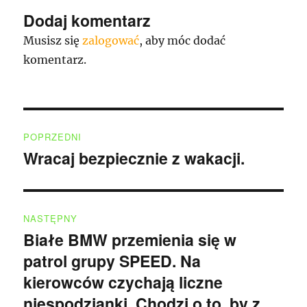
Dodaj komentarz
Musisz się
zalogować
, aby móc dodać
komentarz.
Nawigacja
POPRZEDNI
wpisu
Wracaj bezpiecznie z wakacji.
Poprzedni
wpis:
NASTĘPNY
Białe BMW przemienia się w
Następny
patrol grupy SPEED. Na
wpis:
kierowców czychają liczne
niespodzianki. Chodzi o to, by z