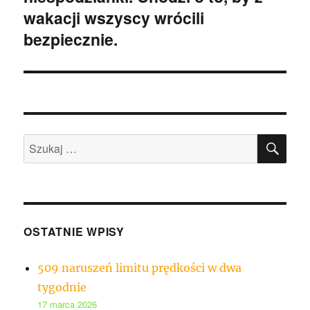
wakacji wszyscy wrócili
bezpiecznie.
SZU
Szukaj:
OSTATNIE WPISY
509 naruszeń limitu prędkości w dwa
tygodnie
17 marca 2026