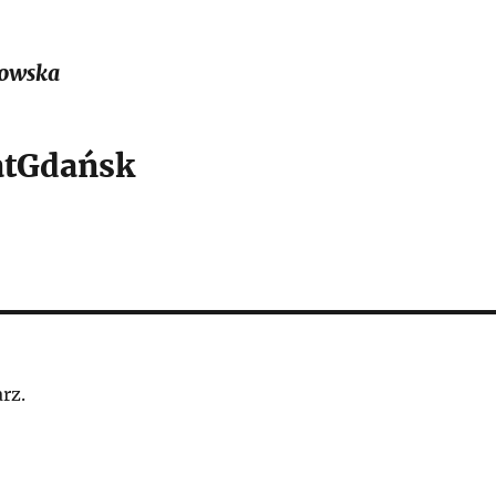
owska
tGdańsk
rz.