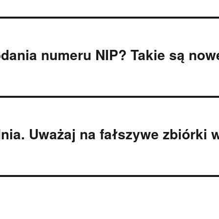
odania numeru NIP? Takie są now
ia. Uważaj na fałszywe zbiórki 