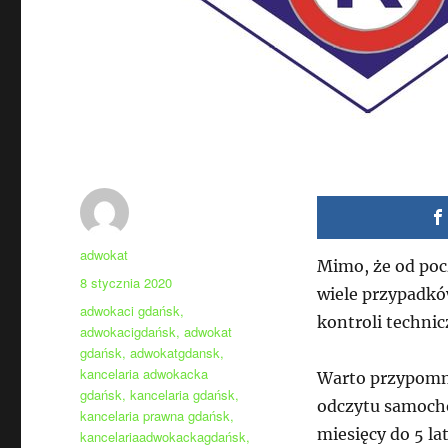
Autor
adwokat
Mimo, że od pocz
Data
8 stycznia 2020
wiele przypadkó
publikacji
Tagi
adwokaci gdańsk
,
kontroli technic
adwokacigdańsk
,
adwokat
gdańsk
,
adwokatgdansk
,
kancelaria adwokacka
Warto przypomni
gdańsk
,
kancelaria gdańsk
,
odczytu samocho
kancelaria prawna gdańsk
,
miesięcy do 5 l
kancelariaadwokackagdańsk
,