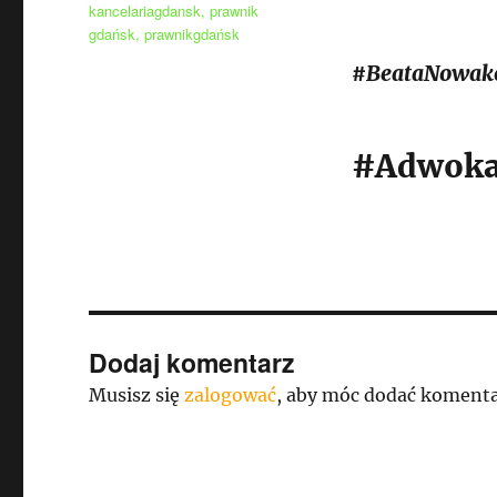
kancelariagdansk
,
prawnik
gdańsk
,
prawnikgdańsk
#BeataNowak
#Adwoka
Dodaj komentarz
Musisz się
zalogować
, aby móc dodać komenta