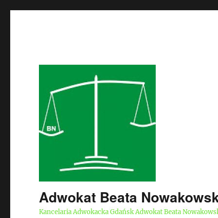
Adwokat Beata Nowakows
Kancelaria Adwokacka Gdańsk Adwokat Beata Nowakows