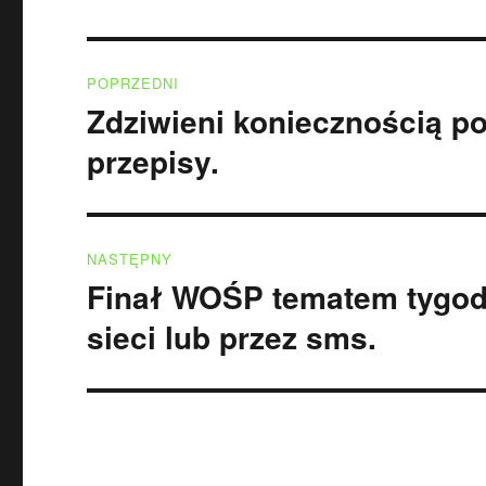
Nawigacja
POPRZEDNI
wpisu
Zdziwieni koniecznością p
Poprzedni
wpis:
przepisy.
NASTĘPNY
Finał WOŚP tematem tygodn
Następny
wpis:
sieci lub przez sms.