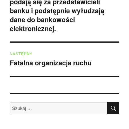
podają się za przedstawicieli
wpis:
banku i podstępnie wyłudzają
dane do bankowości
elektronicznej.
NASTĘPNY
Fatalna organizacja ruchu
Następny
wpis:
SZU
Szukaj: