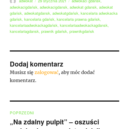
Autor
Data
Tagi
adwokat
29 stycznia 2021
adwokaci gdańsk
,
publikacji
adwokacigdańsk
,
adwokacigdansk
,
adwokat gdansk
,
adwokat
gdańsk
,
adwokatgdansk
,
adwokatgdańsk
,
kancelaria adwokacka
gdańsk
,
kancelaria gdańsk
,
kancelaria prawna gdańsk
,
kancelariaadwokackagdańsk
,
kancelariaadwokackagdansk
,
kancelariagdansk
,
prawnik gdańsk
,
prawnikgdańsk
Dodaj komentarz
Musisz się
zalogować
, aby móc dodać
komentarz.
Nawigacja
POPRZEDNI
wpisu
„Na zdalny pulpit” – oszuści
Poprzedni