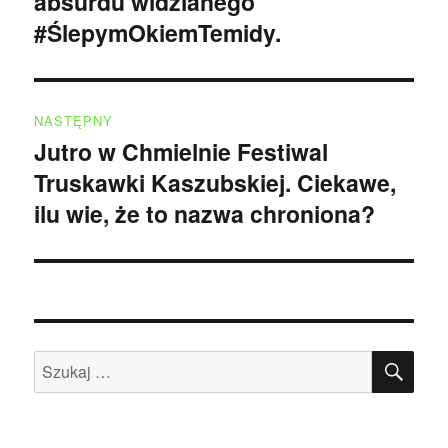
absurdu widzianego
#ŚlepymOkiemTemidy.
NASTĘPNY
Jutro w Chmielnie Festiwal
Następny
Truskawki Kaszubskiej. Ciekawe,
wpis:
ilu wie, że to nazwa chroniona?
SZU
Szukaj: