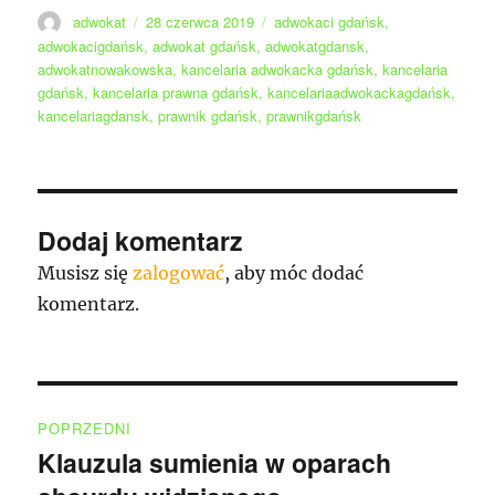
Autor
Data
Tagi
adwokat
28 czerwca 2019
adwokaci gdańsk
,
publikacji
adwokacigdańsk
,
adwokat gdańsk
,
adwokatgdansk
,
adwokatnowakowska
,
kancelaria adwokacka gdańsk
,
kancelaria
gdańsk
,
kancelaria prawna gdańsk
,
kancelariaadwokackagdańsk
,
kancelariagdansk
,
prawnik gdańsk
,
prawnikgdańsk
Dodaj komentarz
Musisz się
zalogować
, aby móc dodać
komentarz.
Nawigacja
POPRZEDNI
wpisu
Klauzula sumienia w oparach
Poprzedni
wpis: