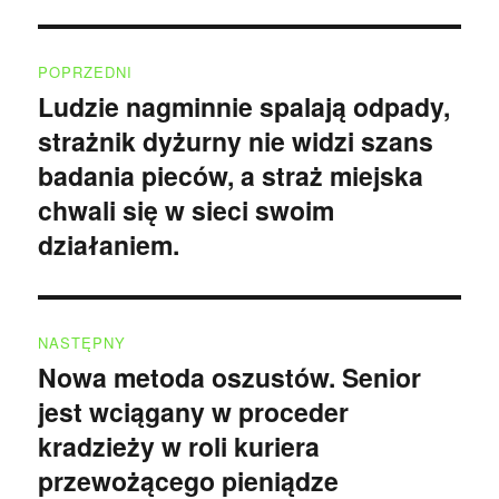
Nawigacja
POPRZEDNI
wpisu
Ludzie nagminnie spalają odpady,
Poprzedni
strażnik dyżurny nie widzi szans
wpis:
badania pieców, a straż miejska
chwali się w sieci swoim
działaniem.
NASTĘPNY
Nowa metoda oszustów. Senior
Następny
jest wciągany w proceder
wpis:
kradzieży w roli kuriera
przewożącego pieniądze