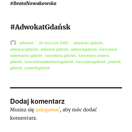
#BeataNowakowska
#AdwokatGdańsk
Autor
Data
Tagi
adwokat
20 stycznia 2020
adwokaci gdańsk
,
publikacji
adwokacigdańsk
,
adwokat gdańsk
,
adwokatgdansk
,
kancelaria
adwokacka gdańsk
,
kancelaria gdańsk
,
kancelaria prawna
gdańsk
,
kancelariaadwokackagdańsk
,
kancelariagdansk
,
prawnik
gdańsk
,
prawnikgdańsk
Dodaj komentarz
Musisz się
zalogować
, aby móc dodać
komentarz.