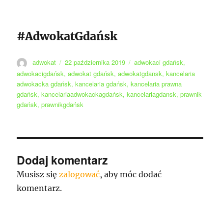
#AdwokatGdańsk
Autor
Data
Tagi
adwokat
22 października 2019
adwokaci gdańsk
,
publikacji
adwokacigdańsk
,
adwokat gdańsk
,
adwokatgdansk
,
kancelaria
adwokacka gdańsk
,
kancelaria gdańsk
,
kancelaria prawna
gdańsk
,
kancelariaadwokackagdańsk
,
kancelariagdansk
,
prawnik
gdańsk
,
prawnikgdańsk
Dodaj komentarz
Musisz się
zalogować
, aby móc dodać
komentarz.