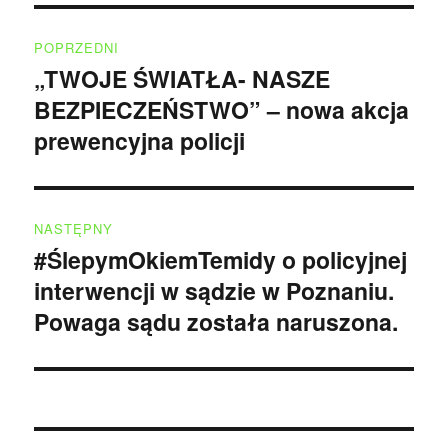
Nawigacja
POPRZEDNI
wpisu
„TWOJE ŚWIATŁA- NASZE
Poprzedni
BEZPIECZEŃSTWO” – nowa akcja
wpis:
prewencyjna policji
NASTĘPNY
#ŚlepymOkiemTemidy o policyjnej
Następny
interwencji w sądzie w Poznaniu.
wpis:
Powaga sądu została naruszona.