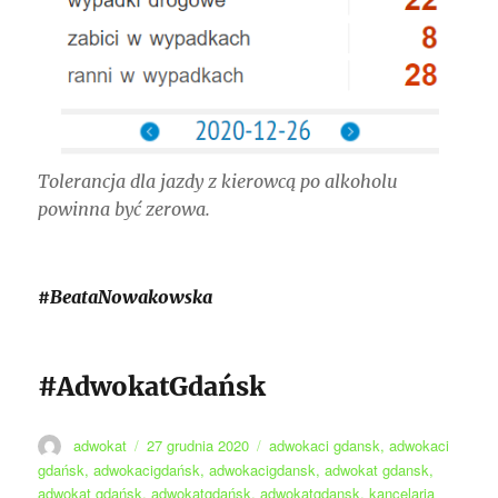
Tolerancja dla jazdy z kierowcą po alkoholu
powinna być zerowa.
#BeataNowakowska
#AdwokatGdańsk
Autor
Data
Tagi
adwokat
27 grudnia 2020
adwokaci gdansk
,
adwokaci
publikacji
gdańsk
,
adwokacigdańsk
,
adwokacigdansk
,
adwokat gdansk
,
adwokat gdańsk
,
adwokatgdańsk
,
adwokatgdansk
,
kancelaria