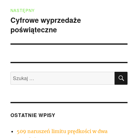
NASTĘPNY
Cyfrowe wyprzedaże
Następny
poświąteczne
wpis:
SZU
Szukaj:
OSTATNIE WPISY
509 naruszeń limitu prędkości w dwa