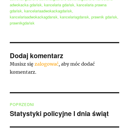
adwokacka gdańsk
,
kancelaria gdańsk
,
kancelaria prawna
gdańsk
,
kancelariaadwokackagdańsk
,
kancelariaadwokackagdansk
,
kancelariagdansk
,
prawnik gdańsk
,
prawnikgdańsk
Dodaj komentarz
Musisz się
zalogować
, aby móc dodać
komentarz.
Nawigacja
POPRZEDNI
wpisu
Statystyki policyjne I dnia świąt
Poprzedni
wpis: