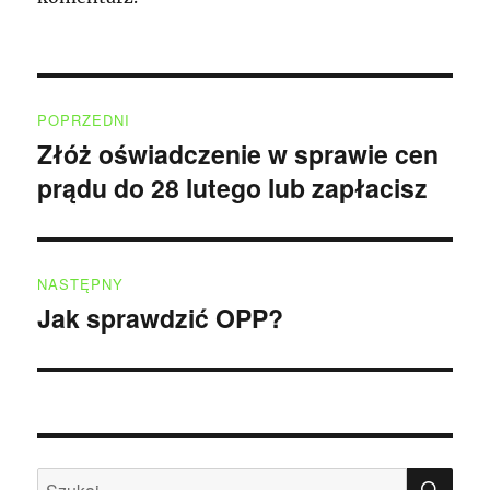
Nawigacja
POPRZEDNI
wpisu
Złóż oświadczenie w sprawie cen
Poprzedni
prądu do 28 lutego lub zapłacisz
wpis:
NASTĘPNY
Jak sprawdzić OPP?
Następny
wpis:
SZU
Szukaj: