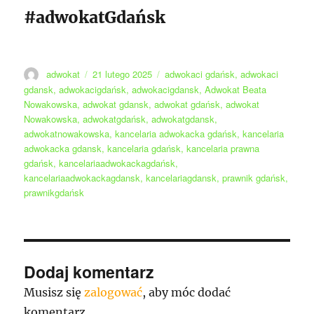
#adwokatGdańsk
Autor
Data
Tagi
adwokat
21 lutego 2025
adwokaci gdańsk
,
adwokaci
publikacji
gdansk
,
adwokacigdańsk
,
adwokacigdansk
,
Adwokat Beata
Nowakowska
,
adwokat gdansk
,
adwokat gdańsk
,
adwokat
Nowakowska
,
adwokatgdańsk
,
adwokatgdansk
,
adwokatnowakowska
,
kancelaria adwokacka gdańsk
,
kancelaria
adwokacka gdansk
,
kancelaria gdańsk
,
kancelaria prawna
gdańsk
,
kancelariaadwokackagdańsk
,
kancelariaadwokackagdansk
,
kancelariagdansk
,
prawnik gdańsk
,
prawnikgdańsk
Dodaj komentarz
Musisz się
zalogować
, aby móc dodać
komentarz.