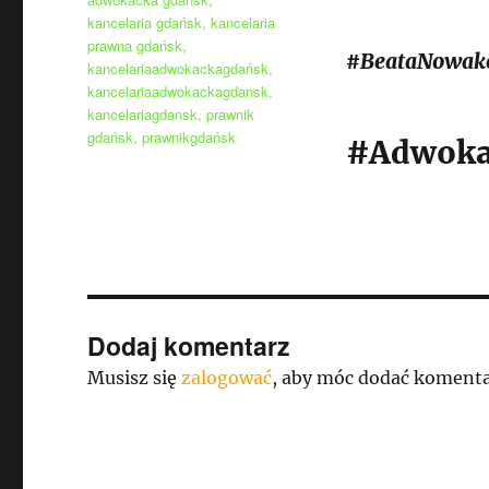
kancelaria gdańsk
,
kancelaria
prawna gdańsk
,
#BeataNowak
kancelariaadwokackagdańsk
,
kancelariaadwokackagdansk
,
kancelariagdansk
,
prawnik
gdańsk
,
prawnikgdańsk
#Adwoka
Dodaj komentarz
Musisz się
zalogować
, aby móc dodać komenta