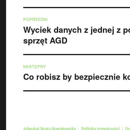
Nawigacja
POPRZEDNI
wpisu
Wyciek danych z jednej z 
Poprzedni
wpis:
sprzęt AGD
NASTĘPNY
Co robisz by bezpiecznie ko
Następny
wpis:
Adwokat Beata Nowakowska
Polityka prywatności
Du