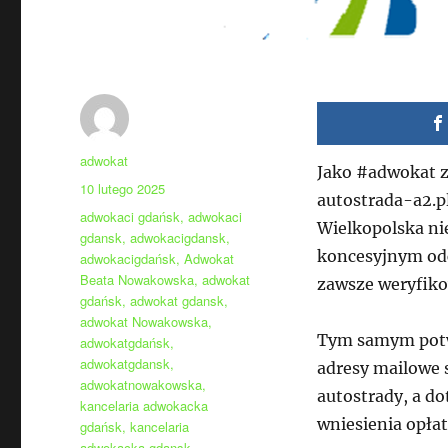
Autor
adwokat
Jako #adwokat z
Data
10 lutego 2025
autostrada-a2.p
publikacji
Tagi
adwokaci gdańsk
,
adwokaci
Wielkopolska ni
gdansk
,
adwokacigdansk
,
koncesyjnym odc
adwokacigdańsk
,
Adwokat
Beata Nowakowska
,
adwokat
zawsze weryfiko
gdańsk
,
adwokat gdansk
,
adwokat Nowakowska
,
Tym samym potwi
adwokatgdańsk
,
adwokatgdansk
,
adresy mailowe 
adwokatnowakowska
,
autostrady, a d
kancelaria adwokacka
wniesienia opłat
gdańsk
,
kancelaria
adwokacka gdansk
,