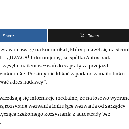
Share
Tweet
wracam uwagę na komunikat, który pojawił się na stron
l – „UWAGA! Informujemy, że spółka Autostrada
e wysyła mailem wezwań do zapłaty za przejazd
inkiem A2. Prosimy nie klikać w podane w mailu linki i
wać adres nadawcy”.
erdzają się informacje medialne, że na losowo wybran
są rozsyłane wezwania imitujące wezwania od zarządcy
otyczące rzekomego korzystania z autostrady bez
.