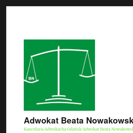
Adwokat Beata Nowakows
Kancelaria Adwokacka Gdańsk Adwokat Beata Nowakows