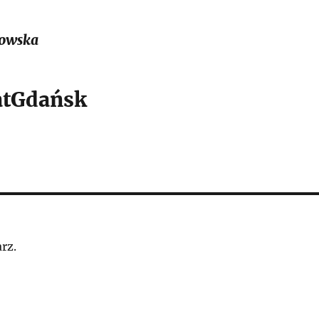
owska
tGdańsk
rz.