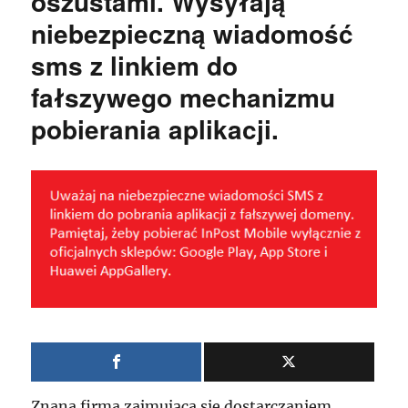
oszustami. Wysyłają
niebezpieczną wiadomość
sms z linkiem do
fałszywego mechanizmu
pobierania aplikacji.
Znana firma zajmująca się dostarczaniem