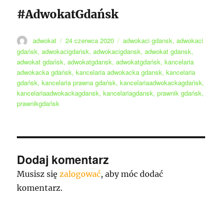
#AdwokatGdańsk
Autor
Data
Tagi
adwokat
24 czerwca 2020
adwokaci gdansk
,
adwokaci
publikacji
gdańsk
,
adwokacigdańsk
,
adwokacigdansk
,
adwokat gdansk
,
adwokat gdańsk
,
adwokatgdansk
,
adwokatgdańsk
,
kancelaria
adwokacka gdańsk
,
kancelaria adwokacka gdansk
,
kancelaria
gdańsk
,
kancelaria prawna gdańsk
,
kancelariaadwokackagdańsk
,
kancelariaadwokackagdansk
,
kancelariagdansk
,
prawnik gdańsk
,
prawnikgdańsk
Dodaj komentarz
Musisz się
zalogować
, aby móc dodać
komentarz.