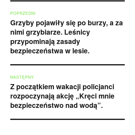
Nawigacja
POPRZEDNI
wpisu
Grzyby pojawiły się po burzy, a za
Poprzedni
nimi grzybiarze. Leśnicy
wpis:
przypominają zasady
bezpieczeństwa w lesie.
NASTĘPNY
Z początkiem wakacji policjanci
Następny
rozpoczynają akcję „Kręci mnie
wpis:
bezpieczeństwo nad wodą”.