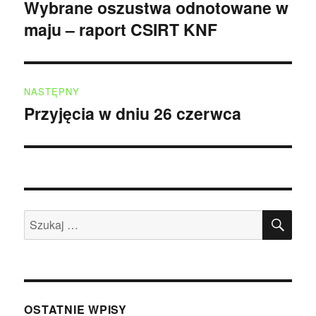
wpisu
Wybrane oszustwa odnotowane w
Poprzedni
maju – raport CSIRT KNF
wpis:
NASTĘPNY
Przyjęcia w dniu 26 czerwca
Następny
wpis:
SZU
Szukaj:
OSTATNIE WPISY