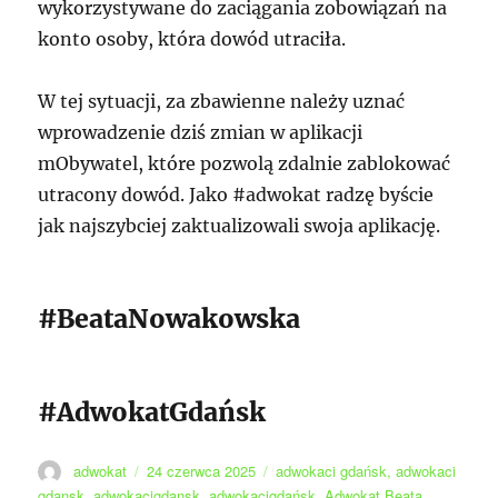
wykorzystywane do zaciągania zobowiązań na
konto osoby, która dowód utraciła.
W tej sytuacji, za zbawienne należy uznać
wprowadzenie dziś zmian w aplikacji
mObywatel, które pozwolą zdalnie zablokować
utracony dowód. Jako #adwokat radzę byście
jak najszybciej zaktualizowali swoja aplikację.
#BeataNowakowska
#AdwokatGdańsk
Autor
Data
Tagi
adwokat
24 czerwca 2025
adwokaci gdańsk
,
adwokaci
publikacji
gdansk
,
adwokacigdansk
,
adwokacigdańsk
,
Adwokat Beata