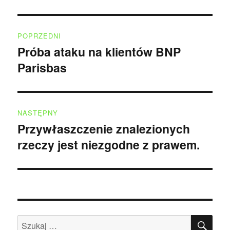
Nawigacja
POPRZEDNI
wpisu
Próba ataku na klientów BNP
Poprzedni
Parisbas
wpis:
NASTĘPNY
Przywłaszczenie znalezionych
Następny
rzeczy jest niezgodne z prawem.
wpis:
SZU
Szukaj: