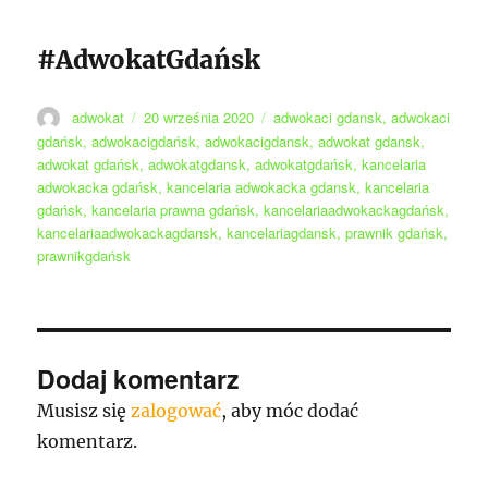
#AdwokatGdańsk
Autor
Data
Tagi
adwokat
20 września 2020
adwokaci gdansk
,
adwokaci
publikacji
gdańsk
,
adwokacigdańsk
,
adwokacigdansk
,
adwokat gdansk
,
adwokat gdańsk
,
adwokatgdansk
,
adwokatgdańsk
,
kancelaria
adwokacka gdańsk
,
kancelaria adwokacka gdansk
,
kancelaria
gdańsk
,
kancelaria prawna gdańsk
,
kancelariaadwokackagdańsk
,
kancelariaadwokackagdansk
,
kancelariagdansk
,
prawnik gdańsk
,
prawnikgdańsk
Dodaj komentarz
Musisz się
zalogować
, aby móc dodać
komentarz.