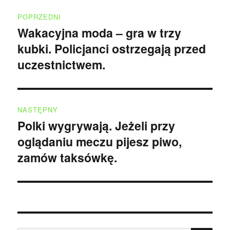
Nawigacja
POPRZEDNI
wpisu
Wakacyjna moda – gra w trzy
Poprzedni
kubki. Policjanci ostrzegają przed
wpis:
uczestnictwem.
NASTĘPNY
Polki wygrywają. Jeżeli przy
Następny
oglądaniu meczu pijesz piwo,
wpis:
zamów taksówkę.