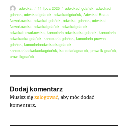
Autor
Data
Tagi
adwokat
11 lipca 2025
adwokaci gdańsk
,
adwokaci
publikacji
gdansk
,
adwokacigdansk
,
adwokacigdańsk
,
Adwokat Beata
Nowakowska
,
adwokat gdańsk
,
adwokat gdansk
,
adwokat
Nowakowska
,
adwokatgdańsk
,
adwokatgdansk
,
adwokatnowakowska
,
kancelaria adwokacka gdansk
,
kancelaria
adwokacka gdańsk
,
kancelaria gdańsk
,
kancelaria prawna
gdańsk
,
kancelariaadwokackagdansk
,
kancelariaadwokackagdańsk
,
kancelariagdansk
,
prawnik gdańsk
,
prawnikgdańsk
Dodaj komentarz
Musisz się
zalogować
, aby móc dodać
komentarz.