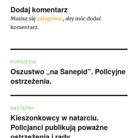
Dodaj komentarz
Musisz się
zalogować
, aby móc dodać
komentarz.
Nawigacja
POPRZEDNI
wpisu
Oszustwo „na Sanepid”. Policyjne
Poprzedni
ostrzeżenia.
wpis:
NASTĘPNY
Kieszonkowcy w natarciu.
Następny
Policjanci publikują poważne
wpis:
ostrzeżenia i rady.