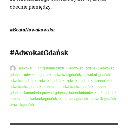
obecnie pieniędzy.
#BeataNowakowska
#AdwokatGdańsk
Autor
Data
Tagi
adwokat
11 grudnia 2020
adwokaci gdańsk
,
adwokaci
publikacji
gdansk
,
adwokacigdansk
,
adwokacigdańsk
,
adwokat gdańsk
,
adwokat gdansk
,
adwokatgdańsk
,
adwokatgdansk
,
kancelaria
adwokacka gdansk
,
kancelaria adwokacka gdańsk
,
kancelaria
gdańsk
,
kancelaria prawna gdańsk
,
kancelariaadwokackagdansk
,
kancelariaadwokackagdańsk
,
kancelariagdansk
,
prawnik gdańsk
,
prawnikgdańsk