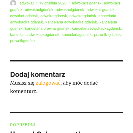
Autor
Data
Tagi
adwokat
19 grudnia 2020
adwokaci gdansk
,
adwokaci
publikacji
gdańsk
,
adwokacigdańsk
,
adwokacigdansk
,
adwokat gdansk
,
adwokat gdańsk
,
adwokatgdansk
,
adwokatgdańsk
,
kancelaria
adwokacka gdansk
,
kancelaria adwokacka gdańsk
,
kancelaria
gdańsk
,
kancelaria prawna gdańsk
,
kancelariaadwokackagdańsk
,
kancelariaadwokackagdansk
,
kancelariagdansk
,
prawnik gdańsk
,
prawnikgdańsk
Dodaj komentarz
Musisz się
zalogować
, aby móc dodać
komentarz.
Nawigacja
POPRZEDNI
wpisu