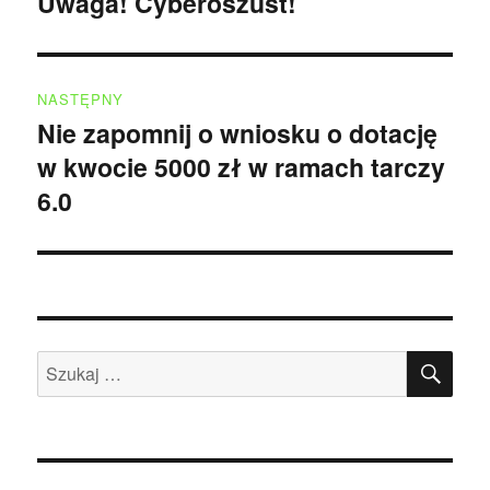
Uwaga! Cyberoszust!
Poprzedni
wpis:
NASTĘPNY
Nie zapomnij o wniosku o dotację
Następny
w kwocie 5000 zł w ramach tarczy
wpis:
6.0
SZU
Szukaj: