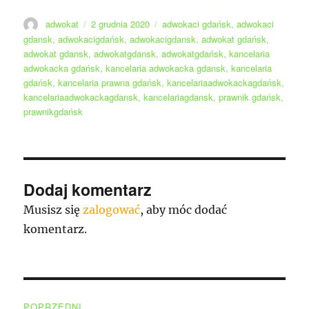
Autor
Data
Tagi
adwokat
2 grudnia 2020
adwokaci gdańsk
,
adwokaci
publikacji
gdansk
,
adwokacigdańsk
,
adwokacigdansk
,
adwokat gdańsk
,
adwokat gdansk
,
adwokatgdansk
,
adwokatgdańsk
,
kancelaria
adwokacka gdańsk
,
kancelaria adwokacka gdansk
,
kancelaria
gdańsk
,
kancelaria prawna gdańsk
,
kancelariaadwokackagdańsk
,
kancelariaadwokackagdansk
,
kancelariagdansk
,
prawnik gdańsk
,
prawnikgdańsk
Dodaj komentarz
Musisz się
zalogować
, aby móc dodać
komentarz.
Nawigacja
POPRZEDNI