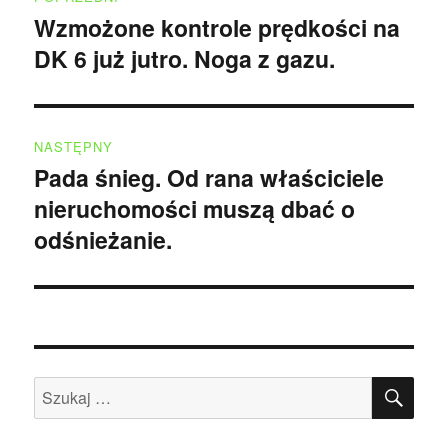
wpisu
Wzmożone kontrole prędkości na
Poprzedni
DK 6 już jutro. Noga z gazu.
wpis:
NASTĘPNY
Pada śnieg. Od rana właściciele
Następny
nieruchomości muszą dbać o
wpis:
odśnieżanie.
SZU
Szukaj: