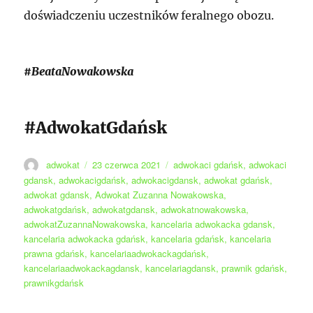
doświadczeniu uczestników feralnego obozu.
#BeataNowakowska
#AdwokatGdańsk
Autor
Data
Tagi
adwokat
23 czerwca 2021
adwokaci gdańsk
,
adwokaci
publikacji
gdansk
,
adwokacigdańsk
,
adwokacigdansk
,
adwokat gdańsk
,
adwokat gdansk
,
Adwokat Zuzanna Nowakowska
,
adwokatgdańsk
,
adwokatgdansk
,
adwokatnowakowska
,
adwokatZuzannaNowakowska
,
kancelaria adwokacka gdansk
,
kancelaria adwokacka gdańsk
,
kancelaria gdańsk
,
kancelaria
prawna gdańsk
,
kancelariaadwokackagdańsk
,
kancelariaadwokackagdansk
,
kancelariagdansk
,
prawnik gdańsk
,
prawnikgdańsk