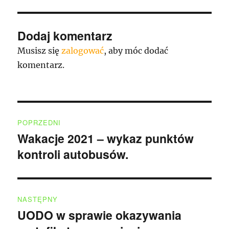
Dodaj komentarz
Musisz się
zalogować
, aby móc dodać
komentarz.
Nawigacja
POPRZEDNI
wpisu
Wakacje 2021 – wykaz punktów
Poprzedni
kontroli autobusów.
wpis:
NASTĘPNY
UODO w sprawie okazywania
Następny
wpis: