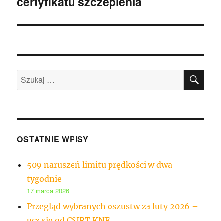
certyfikatu szczepienia
SZU
Szukaj:
OSTATNIE WPISY
509 naruszeń limitu prędkości w dwa
tygodnie
17 marca 2026
Przegląd wybranych oszustw za luty 2026 –
ucz się od CSIRT KNF