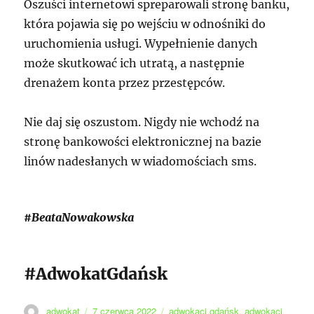
Oszuści internetowi spreparowali stronę banku,
która pojawia się po wejściu w odnośniki do
uruchomienia usługi. Wypełnienie danych
może skutkować ich utratą, a następnie
drenażem konta przez przestępców.
Nie daj się oszustom. Nigdy nie wchodź na
stronę bankowości elektronicznej na bazie
linów nadesłanych w wiadomościach sms.
#BeataNowakowska
#AdwokatGdańsk
Autor
Data
Tagi
adwokat
7 czerwca 2022
adwokaci gdańsk
,
adwokaci