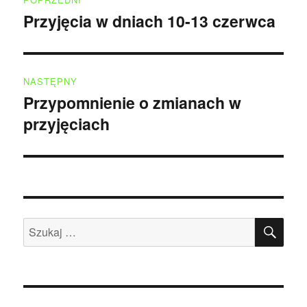
wpisu
Przyjęcia w dniach 10-13 czerwca
Poprzedni
wpis:
NASTĘPNY
Przypomnienie o zmianach w
Następny
przyjęciach
wpis:
SZU
Szukaj: