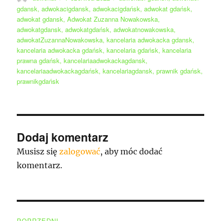
publikacji
gdansk
,
adwokacigdansk
,
adwokacigdańsk
,
adwokat gdańsk
,
adwokat gdansk
,
Adwokat Zuzanna Nowakowska
,
adwokatgdansk
,
adwokatgdańsk
,
adwokatnowakowska
,
adwokatZuzannaNowakowska
,
kancelaria adwokacka gdansk
,
kancelaria adwokacka gdańsk
,
kancelaria gdańsk
,
kancelaria
prawna gdańsk
,
kancelariaadwokackagdansk
,
kancelariaadwokackagdańsk
,
kancelariagdansk
,
prawnik gdańsk
,
prawnikgdańsk
Dodaj komentarz
Musisz się
zalogować
, aby móc dodać
komentarz.
Nawigacja
POPRZEDNI