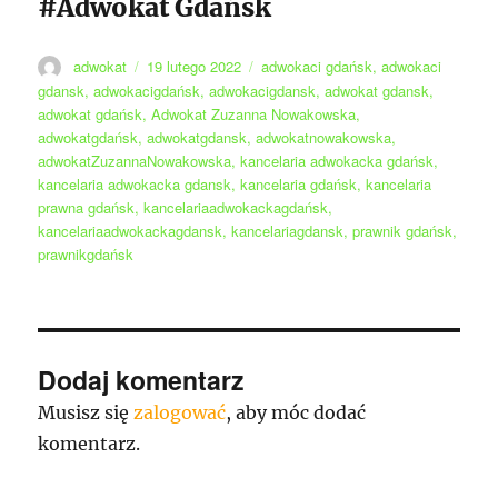
#Adwokat Gdańsk
Autor
Data
Tagi
adwokat
19 lutego 2022
adwokaci gdańsk
,
adwokaci
publikacji
gdansk
,
adwokacigdańsk
,
adwokacigdansk
,
adwokat gdansk
,
adwokat gdańsk
,
Adwokat Zuzanna Nowakowska
,
adwokatgdańsk
,
adwokatgdansk
,
adwokatnowakowska
,
adwokatZuzannaNowakowska
,
kancelaria adwokacka gdańsk
,
kancelaria adwokacka gdansk
,
kancelaria gdańsk
,
kancelaria
prawna gdańsk
,
kancelariaadwokackagdańsk
,
kancelariaadwokackagdansk
,
kancelariagdansk
,
prawnik gdańsk
,
prawnikgdańsk
Dodaj komentarz
Musisz się
zalogować
, aby móc dodać
komentarz.