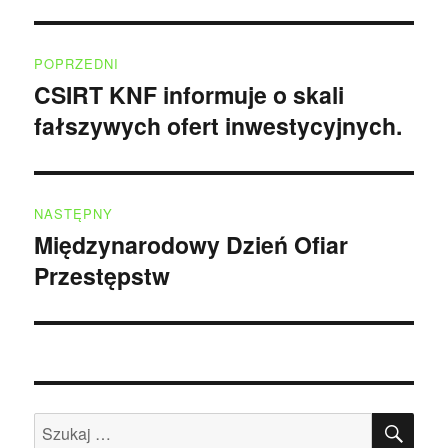
Nawigacja
POPRZEDNI
wpisu
CSIRT KNF informuje o skali
Poprzedni
fałszywych ofert inwestycyjnych.
wpis:
NASTĘPNY
Międzynarodowy Dzień Ofiar
Następny
Przestępstw
wpis:
SZU
Szukaj: