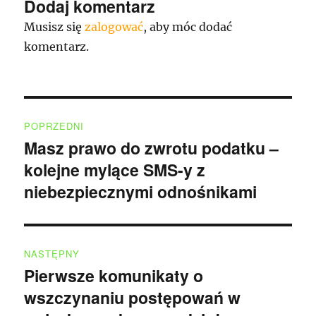
Dodaj komentarz
Musisz się
zalogować
, aby móc dodać
komentarz.
Nawigacja
POPRZEDNI
wpisu
Masz prawo do zwrotu podatku –
Poprzedni
kolejne mylące SMS-y z
wpis:
niebezpiecznymi odnośnikami
NASTĘPNY
Pierwsze komunikaty o
Następny
wszczynaniu postępowań w
wpis: