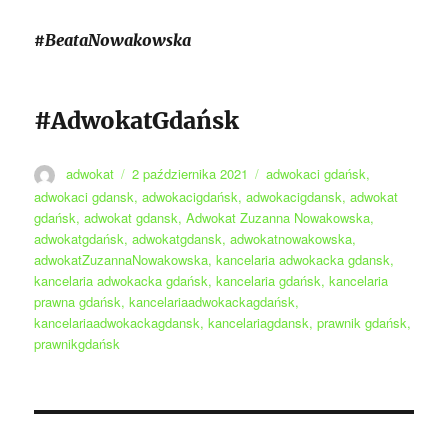
#BeataNowakowska
#AdwokatGdańsk
Autor
Data
Tagi
adwokat
2 października 2021
adwokaci gdańsk
,
publikacji
adwokaci gdansk
,
adwokacigdańsk
,
adwokacigdansk
,
adwokat
gdańsk
,
adwokat gdansk
,
Adwokat Zuzanna Nowakowska
,
adwokatgdańsk
,
adwokatgdansk
,
adwokatnowakowska
,
adwokatZuzannaNowakowska
,
kancelaria adwokacka gdansk
,
kancelaria adwokacka gdańsk
,
kancelaria gdańsk
,
kancelaria
prawna gdańsk
,
kancelariaadwokackagdańsk
,
kancelariaadwokackagdansk
,
kancelariagdansk
,
prawnik gdańsk
,
prawnikgdańsk