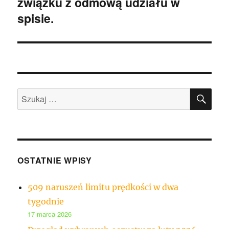
związku z odmową udziału w
spisie.
SZU
Szukaj:
OSTATNIE WPISY
509 naruszeń limitu prędkości w dwa
tygodnie
17 marca 2026