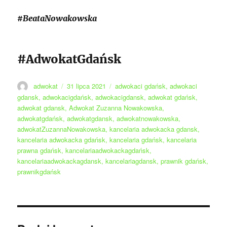
#BeataNowakowska
#AdwokatGdańsk
Autor
Data
Tagi
adwokat
31 lipca 2021
adwokaci gdańsk
,
adwokaci
publikacji
gdansk
,
adwokacigdańsk
,
adwokacigdansk
,
adwokat gdańsk
,
adwokat gdansk
,
Adwokat Zuzanna Nowakowska
,
adwokatgdańsk
,
adwokatgdansk
,
adwokatnowakowska
,
adwokatZuzannaNowakowska
,
kancelaria adwokacka gdansk
,
kancelaria adwokacka gdańsk
,
kancelaria gdańsk
,
kancelaria
prawna gdańsk
,
kancelariaadwokackagdańsk
,
kancelariaadwokackagdansk
,
kancelariagdansk
,
prawnik gdańsk
,
prawnikgdańsk