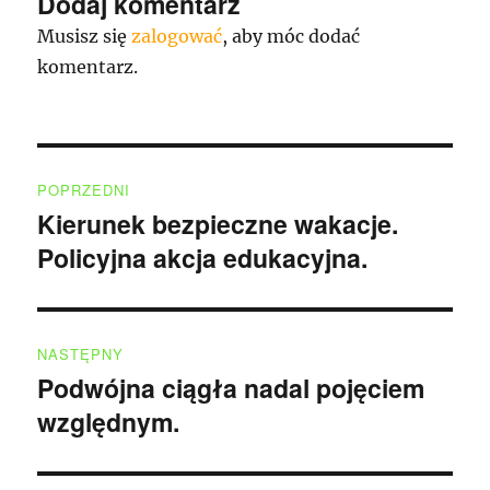
Dodaj komentarz
Musisz się
zalogować
, aby móc dodać
komentarz.
Nawigacja
POPRZEDNI
wpisu
Kierunek bezpieczne wakacje.
Poprzedni
Policyjna akcja edukacyjna.
wpis:
NASTĘPNY
Podwójna ciągła nadal pojęciem
Następny
względnym.
wpis: