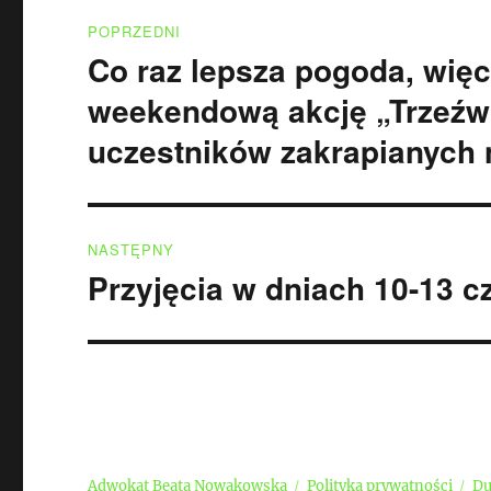
Nawigacja
POPRZEDNI
wpisu
Co raz lepsza pogoda, więc
Poprzedni
wpis:
weekendową akcję „Trzeźw
uczestników zakrapianych 
NASTĘPNY
Przyjęcia w dniach 10-13 
Następny
wpis:
Adwokat Beata Nowakowska
Polityka prywatności
Du