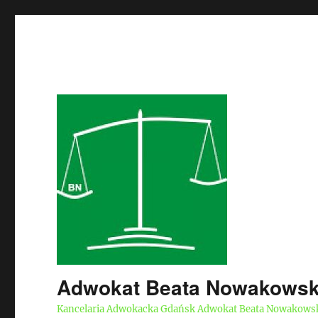
Adwokat Beata Nowakows
Kancelaria Adwokacka Gdańsk Adwokat Beata Nowakows