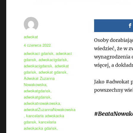
Autor
adwokat
Osoby dorabiają
Data
4 czerwca 2022
wiedzieć, że w 
publikacji
Tagi
adwokaci gdańsk
,
adwokaci
wynagrodzenia o
gdansk
,
adwokacigdańsk
,
więcej, a dokład
adwokacigdansk
,
adwokat
gdańsk
,
adwokat gdansk
,
Adwokat Zuzanna
Jako #adwokat p
Nowakowska
,
powszechny wie
adwokatgdańsk
,
adwokatgdansk
,
adwokatnowakowska
,
adwokatZuzannaNowakowska
#BeataNowak
,
kancelaria adwokacka
gdansk
,
kancelaria
adwokacka gdańsk
,