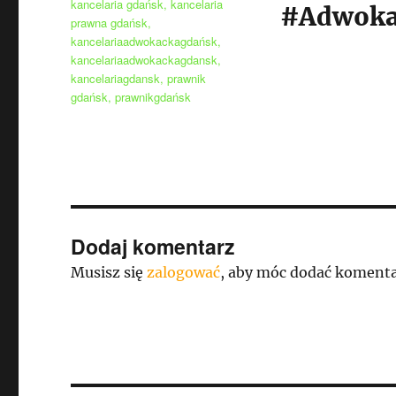
kancelaria gdańsk
,
kancelaria
#Adwoka
prawna gdańsk
,
kancelariaadwokackagdańsk
,
kancelariaadwokackagdansk
,
kancelariagdansk
,
prawnik
gdańsk
,
prawnikgdańsk
Dodaj komentarz
Musisz się
zalogować
, aby móc dodać komenta