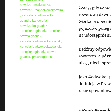
adwokatnowakowska
,
Czasy, gdy szko
adwokatZuzannaNowakowska
rowerową dawno
,
kancelaria adwokacka
gdansk
,
kancelaria
Gierka, a obecn
adwokacka gdańsk
,
pojazdów polega
kancelaria gdańsk
,
kancelaria
na udostępnieni
prawna gdańsk
,
kancelariaadwokackagdańsk
,
kancelariaadwokackagdansk
,
Bądźmy odpowied
kancelariagdansk
,
prawnik
rowerem, a późn
gdańsk
,
prawnikgdańsk
ulicę, niech sp
Jako #adwokat p
definicją w Pra
razie spowodowan
#BeataNowak