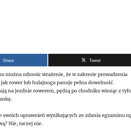
Share
Tweet
u można odnosic wrażenie, że w zakresie prowadzenia
 jak rower lub hulajnoga panuje pełna dowolność.
ają na jezdnie rowerem, pędzą po chodniku wioząc z tył
ankę.
ze swoich uprawnień wynikających ze zdania egzaminu np
ą? Nie, raczej nie.