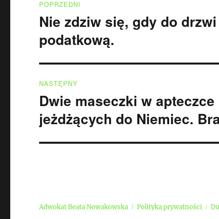
POPRZEDNI
wpisu
Nie zdziw się, gdy do drzw
Poprzedni
wpis:
podatkową.
NASTĘPNY
Dwie maseczki w apteczc
Następny
wpis:
jeżdżących do Niemiec. Bra
Adwokat Beata Nowakowska
Polityka prywatności
Du