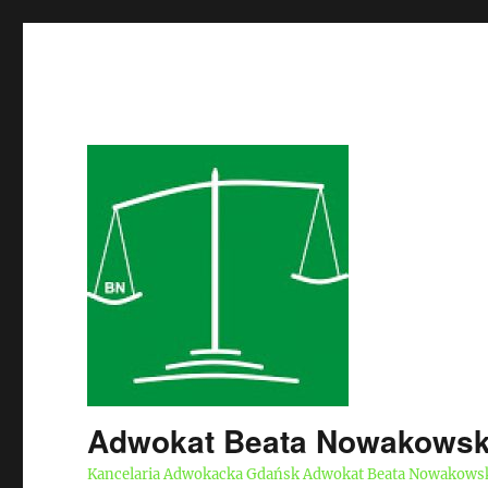
Adwokat Beata Nowakows
Kancelaria Adwokacka Gdańsk Adwokat Beata Nowakows