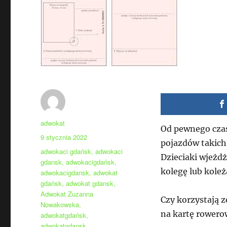
Autor
adwokat
Od pewnego czas
Data
9 stycznia 2022
pojazdów takich
publikacji
Tagi
adwokaci gdańsk
,
adwokaci
Dzieciaki wjeżdż
gdansk
,
adwokacigdańsk
,
kolegę lub koleż
adwokacigdansk
,
adwokat
gdańsk
,
adwokat gdansk
,
Adwokat Zuzanna
Czy korzystają 
Nowakowska
,
na kartę rowerow
adwokatgdańsk
,
adwokatgdansk
,