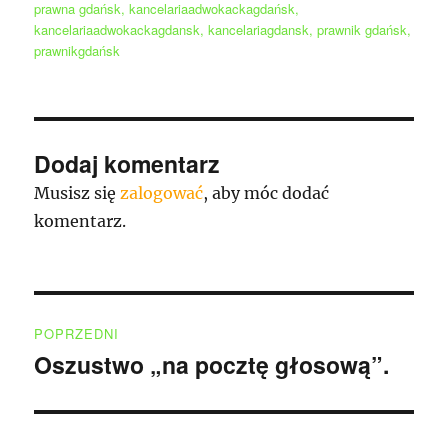
prawna gdańsk
,
kancelariaadwokackagdańsk
,
kancelariaadwokackagdansk
,
kancelariagdansk
,
prawnik gdańsk
,
prawnikgdańsk
Dodaj komentarz
Musisz się
zalogować
, aby móc dodać
komentarz.
Nawigacja
POPRZEDNI
wpisu
Oszustwo „na pocztę głosową”.
Poprzedni
wpis: