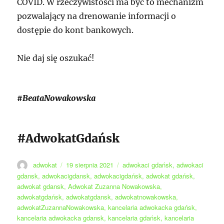
COVID. W rzeczywistości ma być to mechanizm
pozwalający na drenowanie informacji o
dostępie do kont bankowych.
Nie daj się oszukać!
#BeataNowakowska
#AdwokatGdańsk
Autor
Data
Tagi
adwokat
19 sierpnia 2021
adwokaci gdańsk
,
adwokaci
publikacji
gdansk
,
adwokacigdansk
,
adwokacigdańsk
,
adwokat gdańsk
,
adwokat gdansk
,
Adwokat Zuzanna Nowakowska
,
adwokatgdańsk
,
adwokatgdansk
,
adwokatnowakowska
,
adwokatZuzannaNowakowska
,
kancelaria adwokacka gdańsk
,
kancelaria adwokacka gdansk
,
kancelaria gdańsk
,
kancelaria