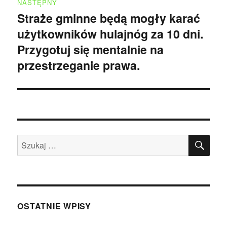
NASTĘPNY
Straże gminne będą mogły karać
Następny
użytkowników hulajnóg za 10 dni.
wpis:
Przygotuj się mentalnie na
przestrzeganie prawa.
SZU
Szukaj:
OSTATNIE WPISY