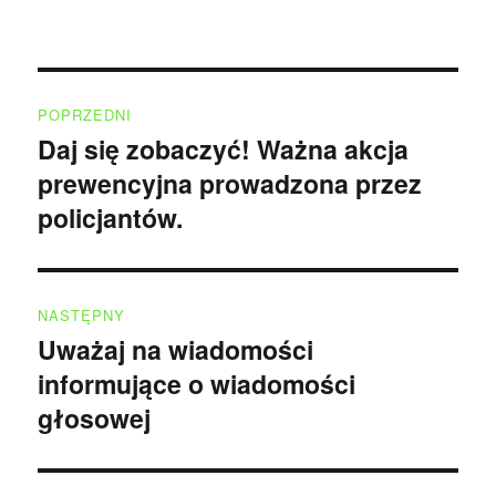
Nawigacja
POPRZEDNI
wpisu
Daj się zobaczyć! Ważna akcja
Poprzedni
prewencyjna prowadzona przez
wpis:
policjantów.
NASTĘPNY
Uważaj na wiadomości
Następny
informujące o wiadomości
wpis:
głosowej