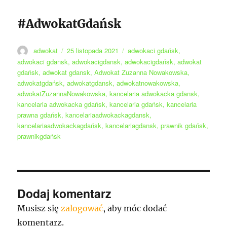
#AdwokatGdańsk
Autor
Data
Tagi
adwokat
25 listopada 2021
adwokaci gdańsk
,
publikacji
adwokaci gdansk
,
adwokacigdansk
,
adwokacigdańsk
,
adwokat
gdańsk
,
adwokat gdansk
,
Adwokat Zuzanna Nowakowska
,
adwokatgdańsk
,
adwokatgdansk
,
adwokatnowakowska
,
adwokatZuzannaNowakowska
,
kancelaria adwokacka gdansk
,
kancelaria adwokacka gdańsk
,
kancelaria gdańsk
,
kancelaria
prawna gdańsk
,
kancelariaadwokackagdansk
,
kancelariaadwokackagdańsk
,
kancelariagdansk
,
prawnik gdańsk
,
prawnikgdańsk
Dodaj komentarz
Musisz się
zalogować
, aby móc dodać
komentarz.