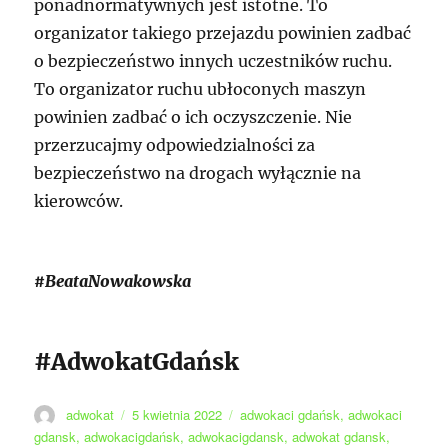
ponadnormatywnych jest istotne. To
organizator takiego przejazdu powinien zadbać
o bezpieczeństwo innych uczestników ruchu.
To organizator ruchu ubłoconych maszyn
powinien zadbać o ich oczyszczenie. Nie
przerzucajmy odpowiedzialności za
bezpieczeństwo na drogach wyłącznie na
kierowców.
#BeataNowakowska
#AdwokatGdańsk
Autor
Data
Tagi
adwokat
5 kwietnia 2022
adwokaci gdańsk
,
adwokaci
publikacji
gdansk
,
adwokacigdańsk
,
adwokacigdansk
,
adwokat gdansk
,