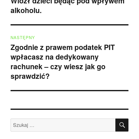
Wiózł dzieci będąc pod wpływem
Poprzedni
alkoholu.
wpis:
NASTĘPNY
Zgodnie z prawem podatek PIT
Następny
wpłacasz na dedykowany
wpis:
rachunek – czy wiesz jak go
sprawdzić?
SZU
Szukaj: