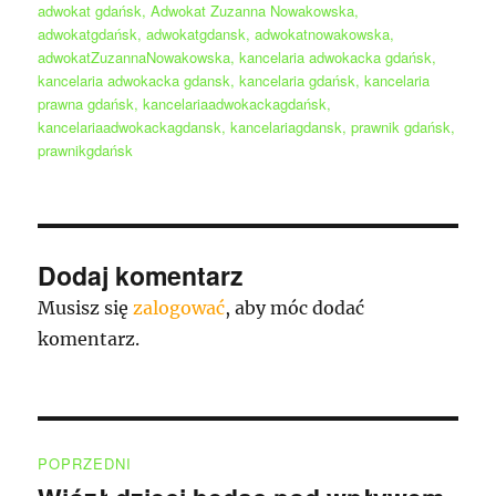
adwokat gdańsk
,
Adwokat Zuzanna Nowakowska
,
adwokatgdańsk
,
adwokatgdansk
,
adwokatnowakowska
,
adwokatZuzannaNowakowska
,
kancelaria adwokacka gdańsk
,
kancelaria adwokacka gdansk
,
kancelaria gdańsk
,
kancelaria
prawna gdańsk
,
kancelariaadwokackagdańsk
,
kancelariaadwokackagdansk
,
kancelariagdansk
,
prawnik gdańsk
,
prawnikgdańsk
Dodaj komentarz
Musisz się
zalogować
, aby móc dodać
komentarz.
Nawigacja
POPRZEDNI
wpisu