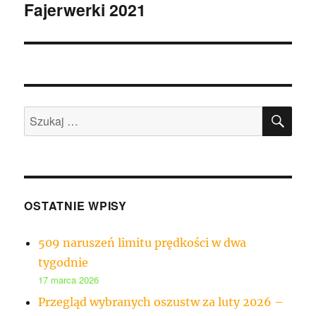
Fajerwerki 2021
Następny
wpis:
SZU
Szukaj:
OSTATNIE WPISY
509 naruszeń limitu prędkości w dwa
tygodnie
17 marca 2026
Przegląd wybranych oszustw za luty 2026 –