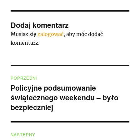
Dodaj komentarz
Musisz się
zalogować
, aby móc dodać
komentarz.
Nawigacja
POPRZEDNI
wpisu
Policyjne podsumowanie
Poprzedni
świątecznego weekendu – było
wpis:
bezpieczniej
NASTĘPNY