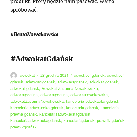
produkt, który będzie nam pasować. Warto
spróbować.
#BeataNowakowska
#AdwokatGdańsk
Autor
Data
Tagi
adwokat
28 grudnia 2021
adwokaci gdańsk
,
adwokaci
publikacji
gdansk
,
adwokacigdansk
,
adwokacigdańsk
,
adwokat gdańsk
,
adwokat gdansk
,
Adwokat Zuzanna Nowakowska
,
adwokatgdańsk
,
adwokatgdansk
,
adwokatnowakowska
,
adwokatZuzannaNowakowska
,
kancelaria adwokacka gdańsk
,
kancelaria adwokacka gdansk
,
kancelaria gdańsk
,
kancelaria
prawna gdańsk
,
kancelariaadwokackagdańsk
,
kancelariaadwokackagdansk
,
kancelariagdansk
,
prawnik gdańsk
,
prawnikgdańsk