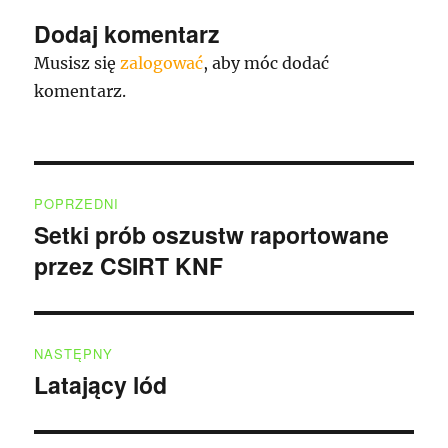
Dodaj komentarz
Musisz się
zalogować
, aby móc dodać
komentarz.
Nawigacja
POPRZEDNI
wpisu
Setki prób oszustw raportowane
Poprzedni
przez CSIRT KNF
wpis:
NASTĘPNY
Latający lód
Następny
wpis: