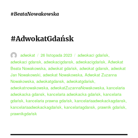
#BeataNowakowska
#AdwokatGdańsk
Autor
Data
Tagi
adwokat
26 listopada 2023
adwokaci gdańsk
,
publikacji
adwokaci gdansk
,
adwokacigdansk
,
adwokacigdańsk
,
Adwokat
Beata Nowakowska
,
adwokat gdańsk
,
adwokat gdansk
,
adwokat
Jan Nowakowski
,
adwokat Nowakowska
,
Adwokat Zuzanna
Nowakowska
,
adwokatgdansk
,
adwokatgdańsk
,
adwokatnowakowska
,
adwokatZuzannaNowakowska
,
kancelaria
adwokacka gdansk
,
kancelaria adwokacka gdańsk
,
kancelaria
gdańsk
,
kancelaria prawna gdańsk
,
kancelariaadwokackagdansk
,
kancelariaadwokackagdańsk
,
kancelariagdansk
,
prawnik gdańsk
,
prawnikgdańsk