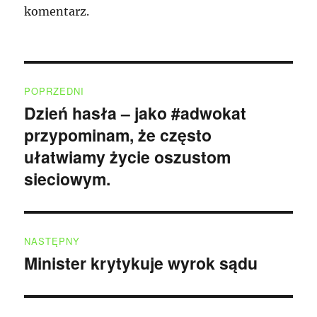
komentarz.
Nawigacja
POPRZEDNI
wpisu
Dzień hasła – jako #adwokat
Poprzedni
przypominam, że często
wpis:
ułatwiamy życie oszustom
sieciowym.
NASTĘPNY
Minister krytykuje wyrok sądu
Następny
wpis: