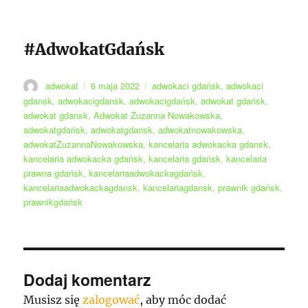
#AdwokatGdańsk
Autor
Data
Tagi
adwokat
6 maja 2022
adwokaci gdańsk
,
adwokaci
publikacji
gdansk
,
adwokacigdansk
,
adwokacigdańsk
,
adwokat gdańsk
,
adwokat gdansk
,
Adwokat Zuzanna Nowakowska
,
adwokatgdańsk
,
adwokatgdansk
,
adwokatnowakowska
,
adwokatZuzannaNowakowska
,
kancelaria adwokacka gdansk
,
kancelaria adwokacka gdańsk
,
kancelaria gdańsk
,
kancelaria
prawna gdańsk
,
kancelariaadwokackagdańsk
,
kancelariaadwokackagdansk
,
kancelariagdansk
,
prawnik gdańsk
,
prawnikgdańsk
Dodaj komentarz
Musisz się
zalogować
, aby móc dodać