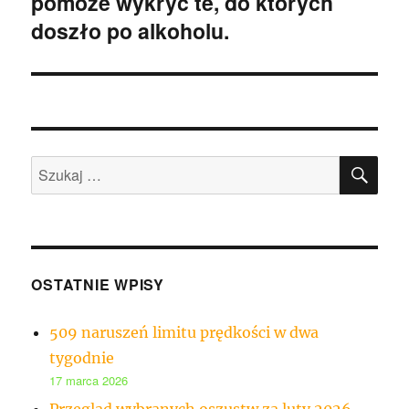
pomoże wykryć te, do których
doszło po alkoholu.
SZU
Szukaj:
OSTATNIE WPISY
509 naruszeń limitu prędkości w dwa
tygodnie
17 marca 2026
Przegląd wybranych oszustw za luty 2026 –