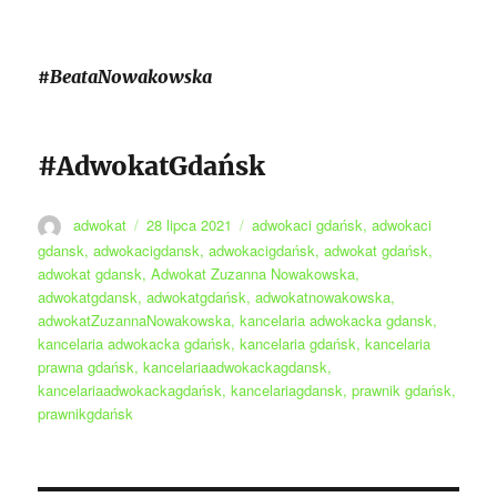
#BeataNowakowska
#AdwokatGdańsk
Autor
Data
Tagi
adwokat
28 lipca 2021
adwokaci gdańsk
,
adwokaci
publikacji
gdansk
,
adwokacigdansk
,
adwokacigdańsk
,
adwokat gdańsk
,
adwokat gdansk
,
Adwokat Zuzanna Nowakowska
,
adwokatgdansk
,
adwokatgdańsk
,
adwokatnowakowska
,
adwokatZuzannaNowakowska
,
kancelaria adwokacka gdansk
,
kancelaria adwokacka gdańsk
,
kancelaria gdańsk
,
kancelaria
prawna gdańsk
,
kancelariaadwokackagdansk
,
kancelariaadwokackagdańsk
,
kancelariagdansk
,
prawnik gdańsk
,
prawnikgdańsk