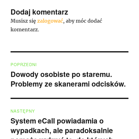
Dodaj komentarz
Musisz się
zalogować
, aby móc dodać
komentarz.
Nawigacja
POPRZEDNI
wpisu
Dowody osobiste po staremu.
Poprzedni
Problemy ze skanerami odcisków.
wpis:
NASTĘPNY
System eCall powiadamia o
Następny
wypadkach, ale paradoksalnie
wpis: