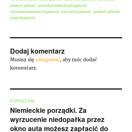
prawna gdańsk
,
kancelariaadwokackagdansk
,
kancelariaadwokackagdańsk
,
kancelariagdansk
,
prawnik gdańsk
,
prawnikgdańsk
Dodaj komentarz
Musisz się
zalogować
, aby móc dodać
komentarz.
Nawigacja
POPRZEDNI
wpisu
Niemieckie porządki. Za
Poprzedni
wyrzucenie niedopałka przez
wpis:
okno auta możesz zapłacić do