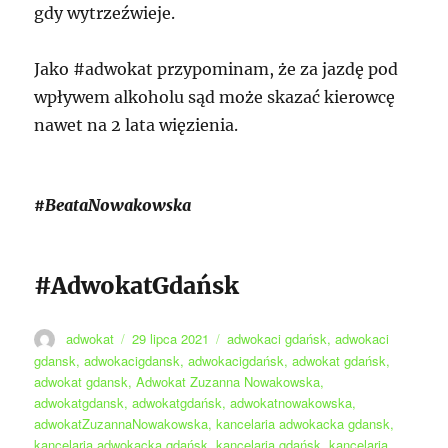
gdy wytrzeźwieje.
Jako #adwokat przypominam, że za jazdę pod
wpływem alkoholu sąd może skazać kierowcę
nawet na 2 lata więzienia.
#BeataNowakowska
#AdwokatGdańsk
Autor
Data
Tagi
adwokat
29 lipca 2021
adwokaci gdańsk
,
adwokaci
publikacji
gdansk
,
adwokacigdansk
,
adwokacigdańsk
,
adwokat gdańsk
,
adwokat gdansk
,
Adwokat Zuzanna Nowakowska
,
adwokatgdansk
,
adwokatgdańsk
,
adwokatnowakowska
,
adwokatZuzannaNowakowska
,
kancelaria adwokacka gdansk
,
kancelaria adwokacka gdańsk
,
kancelaria gdańsk
,
kancelaria