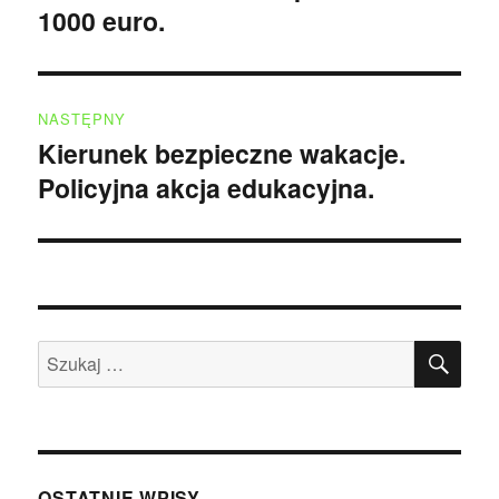
1000 euro.
NASTĘPNY
Kierunek bezpieczne wakacje.
Następny
Policyjna akcja edukacyjna.
wpis:
SZU
Szukaj:
OSTATNIE WPISY