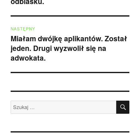
odblasku.
NASTĘPNY
Miałam dwójkę aplikantów. Został
Następny
jeden. Drugi wyzwolił się na
wpis:
adwokata.
SZU
Szukaj: