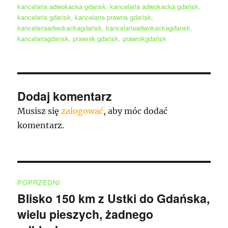
kancelaria adwokacka gdansk
,
kancelaria adwokacka gdańsk
,
kancelaria gdańsk
,
kancelaria prawna gdańsk
,
kancelariaadwokackagdańsk
,
kancelariaadwokackagdansk
,
kancelariagdansk
,
prawnik gdańsk
,
prawnikgdańsk
Dodaj komentarz
Musisz się
zalogować
, aby móc dodać
komentarz.
Nawigacja
POPRZEDNI
wpisu
Blisko 150 km z Ustki do Gdańska,
Poprzedni
wielu pieszych, żadnego
wpis: