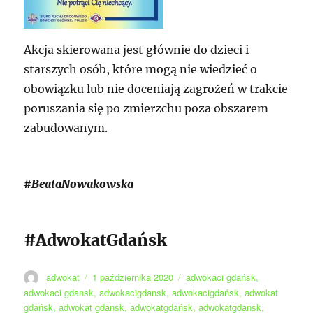
Akcja skierowana jest głównie do dzieci i
starszych osób, które mogą nie wiedzieć o
obowiązku lub nie doceniają zagrożeń w trakcie
poruszania się po zmierzchu poza obszarem
zabudowanym.
#BeataNowakowska
#AdwokatGdańsk
Autor
Data
Tagi
adwokat
1 października 2020
adwokaci gdańsk
,
publikacji
adwokaci gdansk
,
adwokacigdansk
,
adwokacigdańsk
,
adwokat
gdańsk
,
adwokat gdansk
,
adwokatgdańsk
,
adwokatgdansk
,