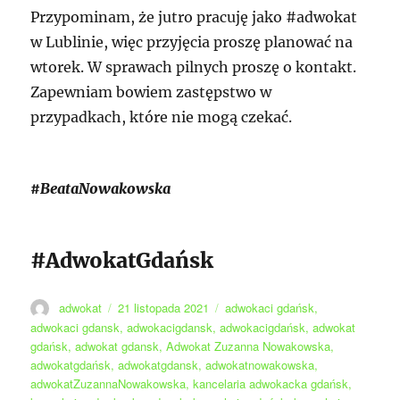
Przypominam, że jutro pracuję jako #adwokat
w Lublinie, więc przyjęcia proszę planować na
wtorek. W sprawach pilnych proszę o kontakt.
Zapewniam bowiem zastępstwo w
przypadkach, które nie mogą czekać.
#BeataNowakowska
#AdwokatGdańsk
Autor
Data
Tagi
adwokat
21 listopada 2021
adwokaci gdańsk
,
publikacji
adwokaci gdansk
,
adwokacigdansk
,
adwokacigdańsk
,
adwokat
gdańsk
,
adwokat gdansk
,
Adwokat Zuzanna Nowakowska
,
adwokatgdańsk
,
adwokatgdansk
,
adwokatnowakowska
,
adwokatZuzannaNowakowska
,
kancelaria adwokacka gdańsk
,