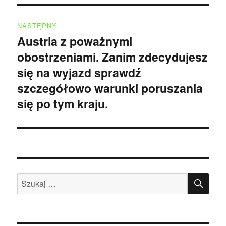
NASTĘPNY
Austria z poważnymi
Następny
obostrzeniami. Zanim zdecydujesz
wpis:
się na wyjazd sprawdź
szczegółowo warunki poruszania
się po tym kraju.
SZU
Szukaj: