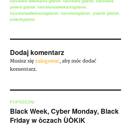
kancelaria adwokacka gdansk
,
kancelaria gdańsk
,
kancelaria
prawna gdańsk
,
kancelariaadwokackagdansk
,
kancelariaadwokackagdańsk
,
kancelariagdansk
,
prawnik gdańsk
,
prawnikgdańsk
Dodaj komentarz
Musisz się
zalogować
, aby móc dodać
komentarz.
Nawigacja
POPRZEDNI
wpisu
Black Week, Cyber Monday, Black
Poprzedni
Friday w òczach ÙÒKiK
wpis: