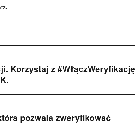
rz.
ji. Korzystaj z #WłączWeryfikacj
K.
która pozwala zweryfikować