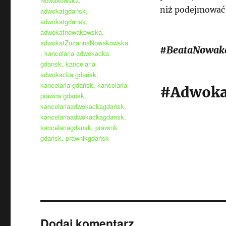
Nowakowska
,
niż podejmować 
adwokatgdańsk
,
adwokatgdansk
,
adwokatnowakowska
,
adwokatZuzannaNowakowska
#BeataNowak
,
kancelaria adwokacka
gdansk
,
kancelaria
adwokacka gdańsk
,
kancelaria gdańsk
,
kancelaria
#Adwoka
prawna gdańsk
,
kancelariaadwokackagdańsk
,
kancelariaadwokackagdansk
,
kancelariagdansk
,
prawnik
gdańsk
,
prawnikgdańsk
Dodaj komentarz