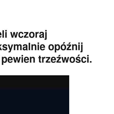
li wczoraj
ksymalnie opóźnij
ź pewien trzeźwości.