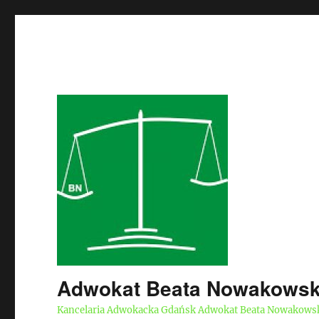
Adwokat Beata Nowakows
Kancelaria Adwokacka Gdańsk Adwokat Beata Nowakows