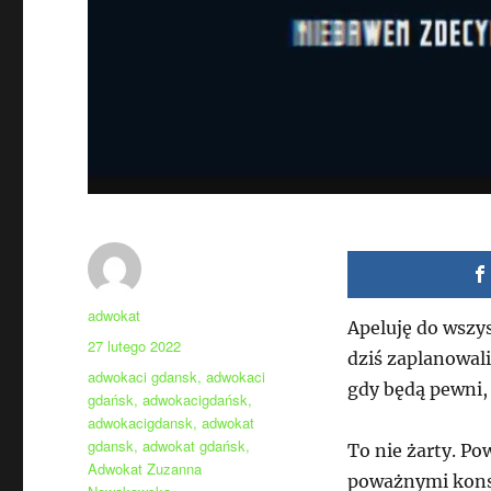
Autor
adwokat
Apeluję do wszys
Data
27 lutego 2022
dziś zaplanowali
publikacji
Tagi
adwokaci gdansk
,
adwokaci
gdy będą pewni,
gdańsk
,
adwokacigdańsk
,
adwokacigdansk
,
adwokat
gdansk
,
adwokat gdańsk
,
To nie żarty. P
Adwokat Zuzanna
poważnymi konse