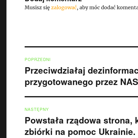
Musisz się
zalogować
, aby móc dodać komenta
Nawigacja
POPRZEDNI
wpisu
Przeciwdziałaj dezinformac
Poprzedni
wpis:
przygotowanego przez NAS
NASTĘPNY
Powstała rządowa strona, 
Następny
wpis:
zbiórki na pomoc Ukrainie.