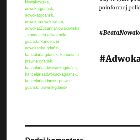
Nowakowska
,
poinformuj polic
adwokatgdańsk
,
adwokatgdansk
,
adwokatnowakowska
,
adwokatZuzannaNowakowska
#BeataNowak
,
kancelaria adwokacka
gdansk
,
kancelaria
adwokacka gdańsk
,
kancelaria gdańsk
,
kancelaria
#Adwoka
prawna gdańsk
,
kancelariaadwokackagdańsk
,
kancelariaadwokackagdansk
,
kancelariagdansk
,
prawnik
gdańsk
,
prawnikgdańsk
Dodaj komentarz