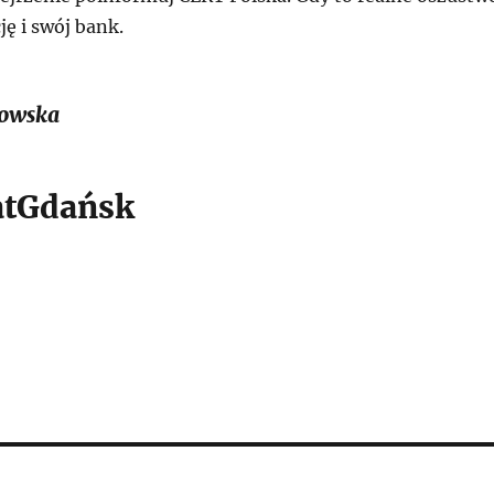
ję i swój bank.
owska
tGdańsk