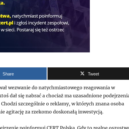
Share
Tweet
wał wezwanie do natychmiastowego reagowania w
toś dał się nabrać a chociaż ma uzasadnione podejrzeni
. Chodzi szczególnie o reklamy, w których znana osoba
ie agitację za rzekomo doskonałą inwestycją.
dejrzenie poinformuj CERT Polska. Gdy to realne oszustw