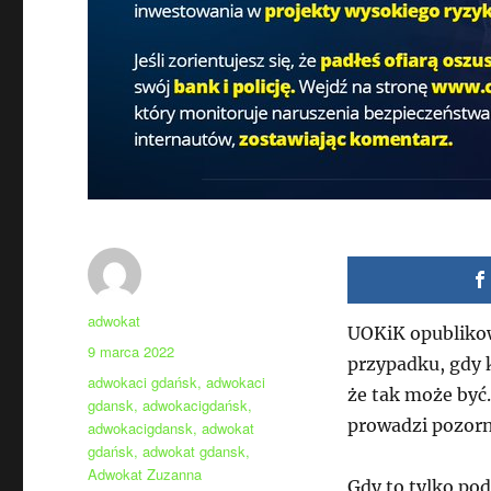
Autor
adwokat
UOKiK opubliko
Data
9 marca 2022
przypadku, gdy k
publikacji
Tagi
adwokaci gdańsk
,
adwokaci
że tak może być
gdansk
,
adwokacigdańsk
,
prowadzi pozorn
adwokacigdansk
,
adwokat
gdańsk
,
adwokat gdansk
,
Adwokat Zuzanna
Gdy to tylko po