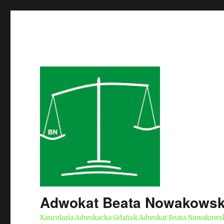
Adwokat Beata Nowakows
Kancelaria Adwokacka Gdańsk Adwokat Beata Nowakows