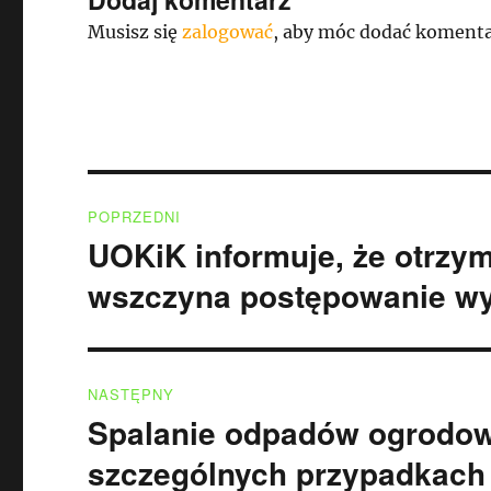
Musisz się
zalogować
, aby móc dodać komenta
Nawigacja
POPRZEDNI
wpisu
UOKiK informuje, że otrzym
Poprzedni
wpis:
wszczyna postępowanie wy
NASTĘPNY
Spalanie odpadów ogrodow
Następny
wpis:
szczególnych przypadkach